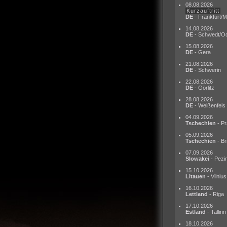
08.08.2026
Kurzauftritt
DE
- Frankfurt/M
14.08.2026
DE
- Schwedt/O
15.08.2026
DE
- Gera
21.08.2026
DE
- Schwerin
22.08.2026
DE
- Görlitz
28.08.2026
DE
- Weißenfels
04.09.2026
Tschechien
- Pr
05.09.2026
Tschechien
- Br
07.09.2026
Slowakei
- Pezi
15.10.2026
Litauen
- Vilnius
16.10.2026
Lettland
- Riga
17.10.2026
Estland
- Tallinn
18.10.2026