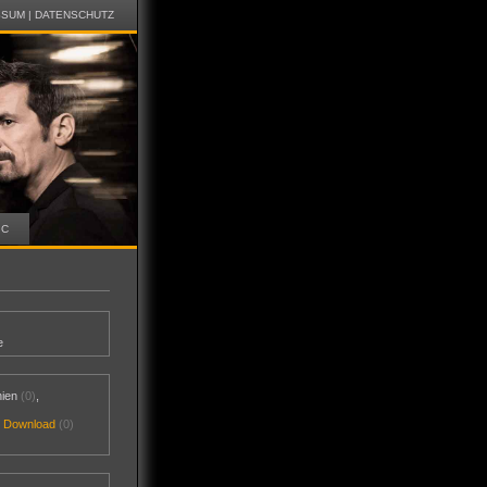
SSUM
|
DATENSCHUTZ
IC
e
nien
(0)
,
al Download
(0)