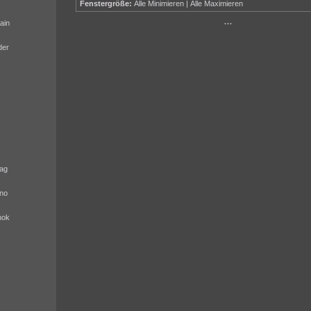
Fenstergröße:
Alle Minimieren
|
Alle Maximieren
ain
···
der
ag
no
nok