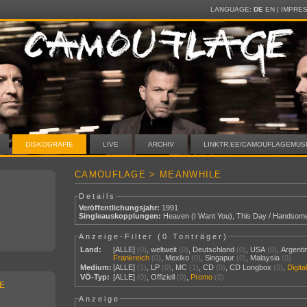
LANGUAGE:
DE
EN
|
IMPRE
DISKOGRAFIE
LIVE
ARCHIV
LINKTR.EE/CAMOUFLAGEMUS
CAMOUFLAGE > MEANWHILE
Details
Veröffentlichungsjahr:
1991
Singleauskopplungen:
Heaven (I Want You)
,
This Day / Handsom
Anzeige-Filter (
0 Tonträger
)
Land:
[ALLE]
(0)
,
weltweit
(0)
,
Deutschland
(0)
,
USA
(0)
,
Argenti
Frankreich
(0)
,
Mexiko
(0)
,
Singapur
(0)
,
Malaysia
(0)
Medium:
[ALLE]
(1)
,
LP
(0)
,
MC
(1)
,
CD
(0)
,
CD Longbox
(0)
,
Digit
VÖ-Typ:
[ALLE]
(0)
,
Offiziell
(0)
,
Promo
(0)
E
Anzeige