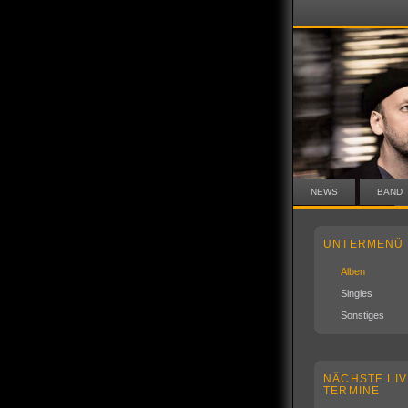
NEWS
BAND
UNTERMENÜ
Alben
Singles
Sonstiges
NÄCHSTE LIV
TERMINE