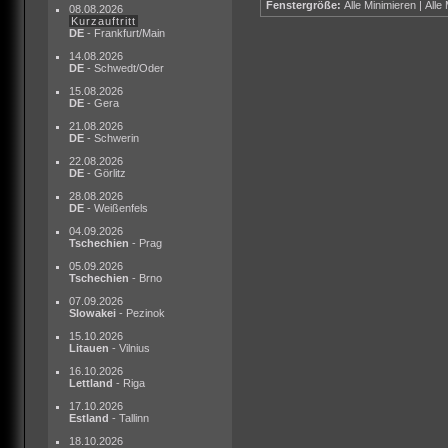
Fenstergröße:
Alle Minimieren
|
Alle
08.08.2026
Kurzauftritt
DE
- Frankfurt/Main
14.08.2026
DE
- Schwedt/Oder
15.08.2026
DE
- Gera
21.08.2026
DE
- Schwerin
22.08.2026
DE
- Görlitz
28.08.2026
DE
- Weißenfels
04.09.2026
Tschechien
- Prag
05.09.2026
Tschechien
- Brno
07.09.2026
Slowakei
- Pezinok
15.10.2026
Litauen
- Vilnius
16.10.2026
Lettland
- Riga
17.10.2026
Estland
- Tallinn
18.10.2026