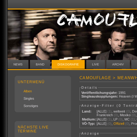
NEWS
BAND
DISKOGRAFIE
LIVE
ARCHIV
CAMOUFLAGE > MEANWH
UNTERMENÜ
Details
Alben
Veröffentlichungsjahr:
1991
Singleauskopplungen:
Heaven (I W
Singles
Anzeige-Filter (
0 Tontr
Sonstiges
Land:
[ALLE]
(1)
,
weltweit
(0)
,
De
Frankreich
(0)
,
Mexiko
(0)
Medium:
[ALLE]
(1)
,
LP
(0)
,
MC
(1)
,
VÖ-Typ:
[ALLE]
(0)
,
Offiziell
(0)
,
Pr
NÄCHSTE LIVE
TERMINE
Anzeige