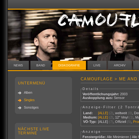
NEWS
BAND
DISKOGRAFIE
LIVE
ARCHIV
CAMOUFLAGE > ME AND
UNTERMENÜ
Details
Alben
Veröffentlichungsjahr:
2003
Auskopplung aus:
Sensor
Singles
Anzeige-Filter (
2 Tontr
Sonstiges
Land:
[ALLE]
(2)
,
weltweit
(0)
,
De
Medium:
[ALLE]
(2)
,
12" Vinyl
(1)
,
M
VÖ-Typ:
[ALLE]
(7)
,
Offiziell
(5)
,
Pr
NÄCHSTE LIVE
Anzeige
TERMINE
Fenstergröße:
Alle Minimieren
|
Alle