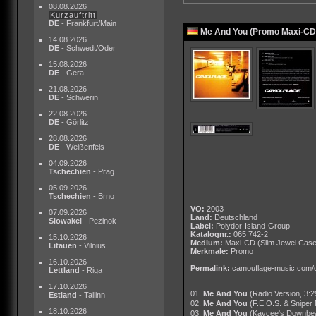
08.08.2026
Kurzauftritt
DE
- Frankfurt/Main
Me And You (Promo Maxi-CD
14.08.2026
DE
- Schwedt/Oder
15.08.2026
DE
- Gera
21.08.2026
DE
- Schwerin
22.08.2026
DE
- Görlitz
28.08.2026
DE
- Weißenfels
04.09.2026
Tschechien
- Prag
05.09.2026
Tschechien
- Brno
VÖ:
2003
07.09.2026
Land:
Deutschland
Slowakei
- Pezinok
Label:
Polydor-Island-Group
Katalognr.:
065 742-2
15.10.2026
Medium:
Maxi-CD
(Slim Jewel Case
Litauen
- Vilnius
Merkmale:
Promo
16.10.2026
Permalink:
camouflage-music.com/
Lettland
- Riga
17.10.2026
01.
Me And You
(Radio Version, 3:2
Estland
- Tallinn
02.
Me And You
(F.E.O.S. & Sniper
18.10.2026
03.
Me And You
(Kaycee's Downbea