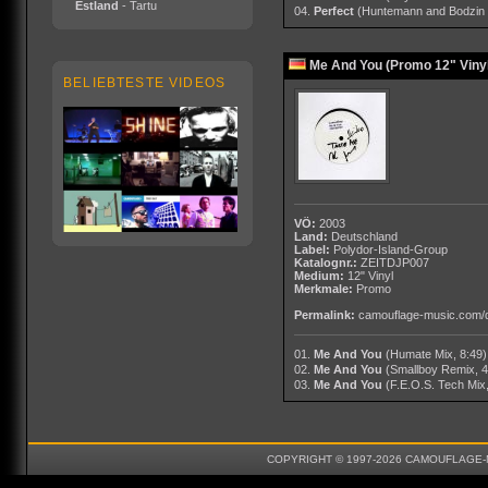
Estland
- Tartu
04.
Perfect
(Huntemann and Bodzin 
Me And You (Promo 12" Vinyl
BELIEBTESTE VIDEOS
VÖ:
2003
Land:
Deutschland
Label:
Polydor-Island-Group
Katalognr.:
ZEITDJP007
Medium:
12" Vinyl
Merkmale:
Promo
Permalink:
camouflage-music.com/
01.
Me And You
(Humate Mix, 8:49)
02.
Me And You
(Smallboy Remix, 4
03.
Me And You
(F.E.O.S. Tech Mix,
COPYRIGHT © 1997-2026 CAMOUFLAGE-