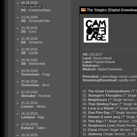
08.08.2026
Kurzauftritt
The Singles (Digital Downloa
DE
- Frankfurt/Main
14.08.2026
DE
- Schwedt/Oder
15.08.2026
DE
- Gera
21.08.2026
DE
- Schwerin
22.08.2026
DE
- Görlitz
VÖ:
2014/2/7
Land:
Deutschland
28.08.2026
Label:
Polydor/Island
DE
- Weißenfels
Katalognr.:
-
Medium:
Digital Download
04.09.2026
Tschechien
- Prag
Permalink:
camouflage-music.com/
Streaming/Download:
spotify.com
05.09.2026
Tschechien
- Brno
01.
The Great Commandment
(7" 
07.09.2026
02.
Stranger's Thoughts
(7" Single
Slowakei
- Pezinok
03.
Neighbours
(7" Single Version ,
15.10.2026
04.
That Smiling Face
(7" Single Ve
Litauen
- Vilnius
05.
Love is a Shield
(7" Single Versi
06.
One Fine Day
(7" Single Version
16.10.2026
07.
Heaven (I want you)
(7" Single 
Lettland
- Riga
08.
This Day
(7" Single Version , 3:5
17.10.2026
09.
Suspicious Love
(Radio Remix,
Estland
- Tallinn
10.
Close
(Remix Single Version , 3:
11.
Jealousy
(Single Version , 3:30)
18.10.2026