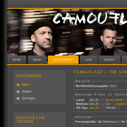
NEWS
BAND
DISKOGRAFIE
LIVE
ARCHIV
CAMOUFLAGE > THE SIN
UNTERMENÜ
Details
Alben
Veröffentlichungsjahr:
2014
Singles
Anzeige-Filter (
1 Tontr
Sonstiges
Land:
[ALLE]
(1)
,
Deutschland
(1
Medium:
[ALLE]
(2)
,
CD
(1)
,
Digital
VÖ-Typ:
[ALLE]
(1)
,
Offiziell
(1)
Anzeige
NÄCHSTE LIVE
TERMINE
Fenstergröße:
Alle Minimieren
|
Alle