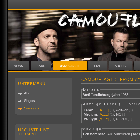
NEWS
BAND
DISKOGRAFIE
LIVE
ARCHIV
CAMOUFLAGE > FROM AY
UNTERMENÜ
Details
Alben
Veröffentlichungsjahr:
1985
Singles
Anzeige-Filter (
1 Tontr
Sonstiges
Land:
[ALLE]
(1)
,
weltweit
(1)
Medium:
[ALLE]
(1)
,
MC
(1)
VÖ-Typ:
[ALLE]
(1)
,
Offiziell
(1)
Anzeige
NÄCHSTE LIVE
TERMINE
Fenstergröße:
Alle Minimieren
|
Alle