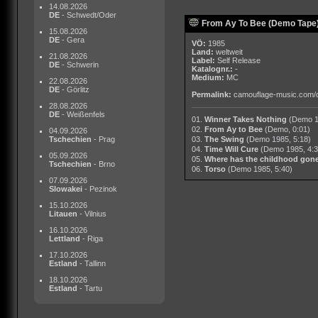
14.08.2026
DE
- Schwedt/Oder
From Ay To Bee (Demo Tape)
15.08.2026
DE
- Gera
VÖ:
1985
Land:
weltweit
21.08.2026
Label:
Self Release
DE
- Schwerin
Katalognr.:
-
Medium:
MC
22.08.2026
DE
- Görlitz
Permalink:
camouflage-music.com/
28.08.2026
DE
- Weißenfels
01.
Winner Takes Nothing
(Demo 1
02.
From Ay to Bee
(Demo, 0:01)
04.09.2026
Tschechien
- Prag
03.
The Swing
(Demo 1985, 5:18)
04.
Time Will Cure
(Demo 1985, 4:3
05.09.2026
05.
Where has the childhood gon
Tschechien
- Brno
06.
Torso
(Demo 1985, 5:40)
07.09.2026
Slowakei
- Pezinok
15.10.2026
Litauen
- Vilnius
16.10.2026
Lettland
- Riga
17.10.2026
Estland
- Tallinn
18.10.2026
Estland
- Tartu