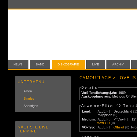
NEWS
BAND
DISKOGRAFIE
LIVE
ARCHIV
CAMOUFLAGE > LOVE IS 
UNTERMENÜ
Details
Alben
Veröffentlichungsjahr:
1989
Auskopplung aus:
Methods Of Sile
Singles
Anzeige-Filter (
0 Tontr
Sonstiges
Land:
[ALLE]
(1)
,
Deutschland
(1
Philippinen
(0)
Medium:
[ALLE]
(3)
,
7" Vinyl
(1)
,
12"
Maxi-CD
(0)
NÄCHSTE LIVE
VÖ-Typ:
[ALLE]
(1)
,
Offiziell
(0)
,
Pr
TERMINE
Anzeige