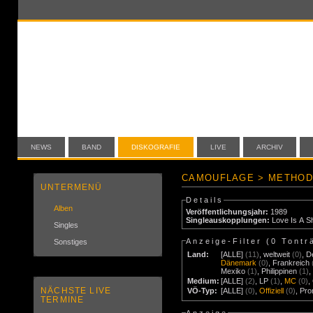
NEWS
BAND
DISKOGRAFIE
LIVE
ARCHIV
CAMOUFLAGE > METHOD
UNTERMENÜ
Details
Alben
Veröffentlichungsjahr:
1989
Singleauskopplungen:
Love Is A Sh
Singles
Anzeige-Filter (
0 Tontr
Sonstiges
Land:
[ALLE]
(11)
,
weltweit
(0)
,
D
Dänemark
(0)
,
Frankreich
Mexiko
(1)
,
Philippinen
(1)
Medium:
[ALLE]
(2)
,
LP
(1)
,
MC
(0)
,
NÄCHSTE LIVE
VÖ-Typ:
[ALLE]
(0)
,
Offiziell
(0)
,
Pr
TERMINE
Anzeige