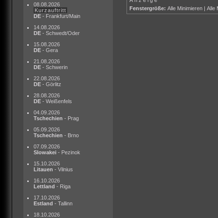
08.08.2026
Fenstergröße:
Alle Minimieren
|
Alle
Kurzauftritt
DE
- Frankfurt/Main
14.08.2026
DE
- Schwedt/Oder
15.08.2026
DE
- Gera
21.08.2026
DE
- Schwerin
22.08.2026
DE
- Görlitz
28.08.2026
DE
- Weißenfels
04.09.2026
Tschechien
- Prag
05.09.2026
Tschechien
- Brno
07.09.2026
Slowakei
- Pezinok
15.10.2026
Litauen
- Vilnius
16.10.2026
Lettland
- Riga
17.10.2026
Estland
- Tallinn
18.10.2026