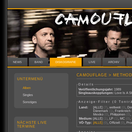
NEWS
BAND
DISKOGRAFIE
LIVE
ARCHIV
CAMOUFLAGE > METHOD
UNTERMENÜ
Details
Alben
Veröffentlichungsjahr:
1989
Singleauskopplungen:
Love Is A Sh
Singles
Anzeige-Filter (
0 Tontr
Sonstiges
Land:
[ALLE]
(7)
,
weltweit
(0)
,
De
Dänemark
(1)
,
Frankreich
Mexiko
(0)
,
Philippinen
(0)
Medium:
[ALLE]
(1)
,
LP
(1)
,
MC
(0)
,
NÄCHSTE LIVE
VÖ-Typ:
[ALLE]
(0)
,
Offiziell
(0)
,
Pr
TERMINE
Anzeige