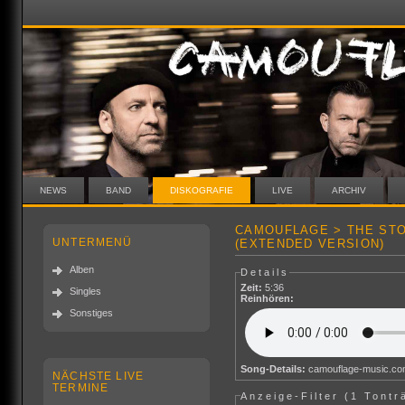
NEWS
BAND
DISKOGRAFIE
LIVE
ARCHIV
CAMOUFLAGE > THE STO
UNTERMENÜ
(EXTENDED VERSION)
Alben
Details
Zeit:
5:36
Singles
Reinhören:
Sonstiges
Song-Details:
camouflage-music.c
NÄCHSTE LIVE
TERMINE
Anzeige-Filter (
1 Tontr