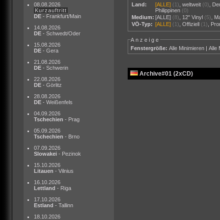
08.08.2026
Land:
[ALLE]
(1)
,
weltweit
(0)
,
De
Kurzauftritt
Philippinen
(0)
DE
- Frankfurt/Main
Medium:
[ALLE]
(8)
,
12" Vinyl
(5)
,
M
VÖ-Typ:
[ALLE]
(1)
,
Offiziell
(1)
,
Pr
14.08.2026
DE
- Schwedt/Oder
Anzeige
15.08.2026
Fenstergröße:
Alle Minimieren
|
Alle
DE
- Gera
21.08.2026
DE
- Schwerin
Archive#01 (2xCD)
22.08.2026
DE
- Görlitz
28.08.2026
DE
- Weißenfels
04.09.2026
Tschechien
- Prag
05.09.2026
Tschechien
- Brno
07.09.2026
Slowakei
- Pezinok
15.10.2026
Litauen
- Vilnius
16.10.2026
Lettland
- Riga
17.10.2026
Estland
- Tallinn
18.10.2026