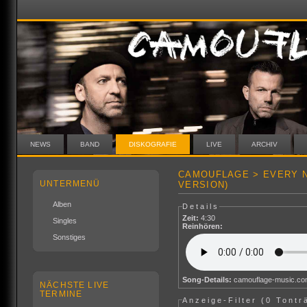
NEWS
BAND
DISKOGRAFIE
LIVE
ARCHIV
CAMOUFLAGE > EVERY N
UNTERMENÜ
VERSION)
Alben
Details
Zeit:
4:30
Singles
Reinhören:
Sonstiges
Song-Details:
camouflage-music.c
NÄCHSTE LIVE
TERMINE
Anzeige-Filter (
0 Tontr