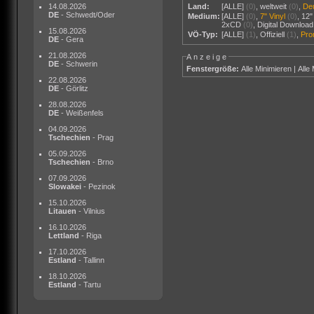
14.08.2026
Land:
[ALLE]
(0)
,
weltweit
(0)
,
De
DE
- Schwedt/Oder
Medium:
[ALLE]
(0)
,
7" Vinyl
(0)
,
12"
2xCD
(0)
,
Digital Download
15.08.2026
VÖ-Typ:
[ALLE]
(1)
,
Offiziell
(1)
,
Pr
DE
- Gera
21.08.2026
Anzeige
DE
- Schwerin
Fenstergröße:
Alle Minimieren
|
Alle
22.08.2026
DE
- Görlitz
28.08.2026
DE
- Weißenfels
04.09.2026
Tschechien
- Prag
05.09.2026
Tschechien
- Brno
07.09.2026
Slowakei
- Pezinok
15.10.2026
Litauen
- Vilnius
16.10.2026
Lettland
- Riga
17.10.2026
Estland
- Tallinn
18.10.2026
Estland
- Tartu