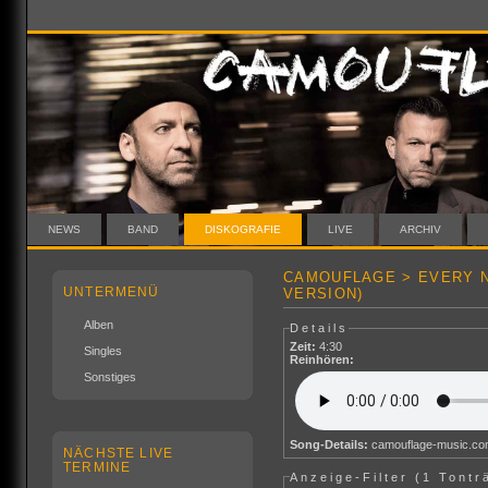
NEWS
BAND
DISKOGRAFIE
LIVE
ARCHIV
CAMOUFLAGE > EVERY N
UNTERMENÜ
VERSION)
Alben
Details
Zeit:
4:30
Singles
Reinhören:
Sonstiges
Song-Details:
camouflage-music.c
NÄCHSTE LIVE
TERMINE
Anzeige-Filter (
1 Tontr