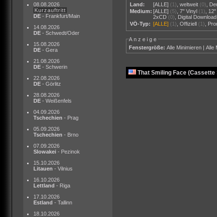
08.08.2026
Land:
[ALLE]
(1)
,
weltweit
(0)
,
De
Kurzauftritt
Medium:
[ALLE]
(5)
,
7" Vinyl
(1)
,
12"
DE
- Frankfurt/Main
2xCD
(0)
,
Digital Download
VÖ-Typ:
[ALLE]
(1)
,
Offiziell
(1)
,
Pr
14.08.2026
DE
- Schwedt/Oder
Anzeige
15.08.2026
Fenstergröße:
Alle Minimieren
|
Alle
DE
- Gera
21.08.2026
DE
- Schwerin
That Smiling Face (Cassette 
22.08.2026
DE
- Görlitz
28.08.2026
DE
- Weißenfels
04.09.2026
Tschechien
- Prag
05.09.2026
Tschechien
- Brno
07.09.2026
Slowakei
- Pezinok
15.10.2026
Litauen
- Vilnius
16.10.2026
Lettland
- Riga
17.10.2026
Estland
- Tallinn
18.10.2026