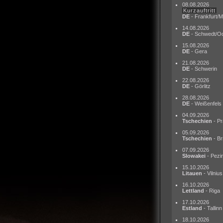
08.08.2026
Kurzauftritt
DE
- Frankfurt/M
14.08.2026
DE
- Schwedt/O
15.08.2026
DE
- Gera
21.08.2026
DE
- Schwerin
22.08.2026
DE
- Görlitz
28.08.2026
DE
- Weißenfels
04.09.2026
Tschechien
- Pr
05.09.2026
Tschechien
- Br
07.09.2026
Slowakei
- Pezi
15.10.2026
Litauen
- Vilnius
16.10.2026
Lettland
- Riga
17.10.2026
Estland
- Tallinn
18.10.2026