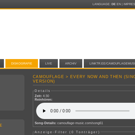
LANGUAGE:
DE
EN
|
IMPRE
DISKOGRAFIE
LIVE
ARCHIV
LINKTR.EE/CAMOUFLAGEMUS
CAMOUFLAGE > EVERY NOW AND THEN (SIN
VERSION)
Details
Zeit:
4:30
Reinhören:
Song-Details:
camouflage-music.com/song61
E
Anzeige-Filter (
0 Tonträger
)