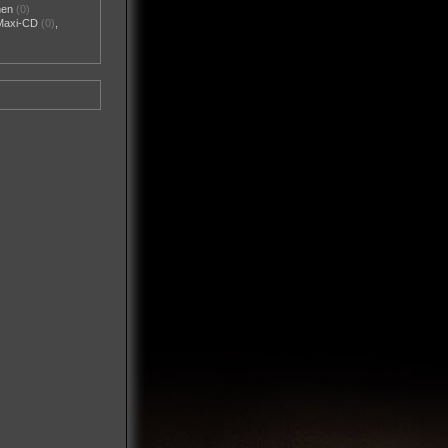
nen
(0)
Maxi-CD
(0)
,