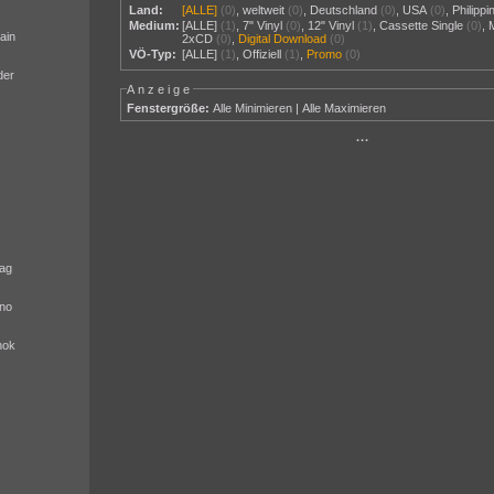
Land:
[ALLE]
(0)
,
weltweit
(0)
,
Deutschland
(0)
,
USA
(0)
,
Philippi
Medium:
[ALLE]
(1)
,
7" Vinyl
(0)
,
12" Vinyl
(1)
,
Cassette Single
(0)
,
ain
2xCD
(0)
,
Digital Download
(0)
VÖ-Typ:
[ALLE]
(1)
,
Offiziell
(1)
,
Promo
(0)
der
Anzeige
Fenstergröße:
Alle Minimieren
|
Alle Maximieren
···
ag
no
nok