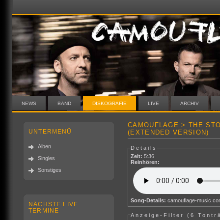
NEWS
BAND
DISKOGRAFIE
LIVE
ARCHIV
CAMOUFLAGE > THE STO
UNTERMENÜ
(EXTENDED VERSION)
Alben
Details
Zeit:
5:36
Singles
Reinhören:
Sonstiges
Song-Details:
camouflage-music.c
NÄCHSTE LIVE
TERMINE
Anzeige-Filter (
6 Tontr