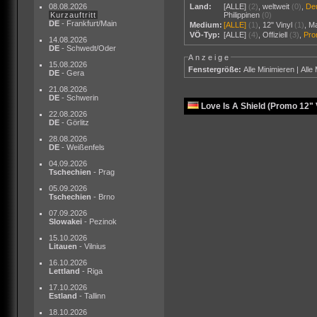
08.08.2026
Land:
[ALLE]
(2)
,
weltweit
(0)
,
De
Kurzauftritt
Philippinen
(0)
DE
- Frankfurt/Main
Medium:
[ALLE]
(1)
,
12" Vinyl
(1)
,
M
VÖ-Typ:
[ALLE]
(4)
,
Offiziell
(3)
,
Pr
14.08.2026
DE
- Schwedt/Oder
Anzeige
15.08.2026
Fenstergröße:
Alle Minimieren
|
Alle
DE
- Gera
21.08.2026
DE
- Schwerin
Love Is A Shield (Promo 12" 
22.08.2026
DE
- Görlitz
28.08.2026
DE
- Weißenfels
04.09.2026
Tschechien
- Prag
05.09.2026
Tschechien
- Brno
07.09.2026
Slowakei
- Pezinok
15.10.2026
Litauen
- Vilnius
16.10.2026
Lettland
- Riga
17.10.2026
Estland
- Tallinn
18.10.2026