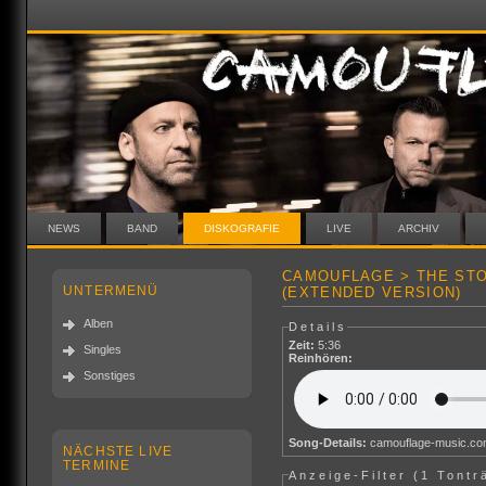
NEWS
BAND
DISKOGRAFIE
LIVE
ARCHIV
CAMOUFLAGE > THE STO
UNTERMENÜ
(EXTENDED VERSION)
Alben
Details
Zeit:
5:36
Singles
Reinhören:
Sonstiges
Song-Details:
camouflage-music.c
NÄCHSTE LIVE
TERMINE
Anzeige-Filter (
1 Tontr