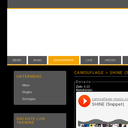
NEWS
BAND
DISKOGRAFIE
LIVE
ARCHIV
CAMOUFLAGE > SHINE (
UNTERMENÜ
Details
Alben
Zeit:
4:10
Reinhören:
Singles
Sonstiges
NÄCHSTE LIVE
TERMINE