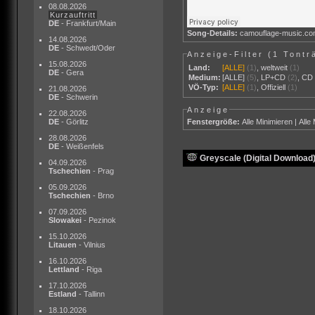
08.08.2026
Kurzauftritt
DE
- Frankfurt/Main
Song-Details:
camouflage-music.c
14.08.2026
DE
- Schwedt/Oder
Anzeige-Filter (
1 Tontr
15.08.2026
Land:
[ALLE]
(1)
,
weltweit
(1)
DE
- Gera
Medium:
[ALLE]
(5)
,
LP+CD
(2)
,
CD
VÖ-Typ:
[ALLE]
(1)
,
Offiziell
(1)
21.08.2026
DE
- Schwerin
Anzeige
22.08.2026
Fenstergröße:
Alle Minimieren
|
Alle
DE
- Görlitz
28.08.2026
DE
- Weißenfels
Greyscale (Digital Download
04.09.2026
Tschechien
- Prag
05.09.2026
Tschechien
- Brno
07.09.2026
Slowakei
- Pezinok
15.10.2026
Litauen
- Vilnius
16.10.2026
Lettland
- Riga
17.10.2026
Estland
- Tallinn
18.10.2026