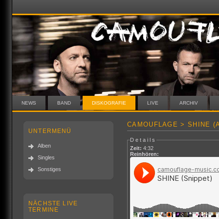
NEWS
BAND
DISKOGRAFIE
LIVE
ARCHIV
CAMOUFLAGE > SHINE (
UNTERMENÜ
Details
Alben
Zeit:
4:32
Reinhören:
Singles
Sonstiges
NÄCHSTE LIVE
TERMINE