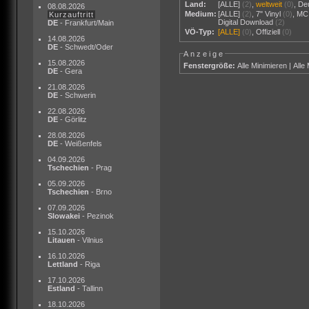
Land:
[ALLE]
(2)
,
weltweit
(0)
,
De
08.08.2026
Medium:
[ALLE]
(2)
,
7" Vinyl
(0)
,
MC
Kurzauftritt
Digital Download
(2)
DE
- Frankfurt/Main
VÖ-Typ:
[ALLE]
(0)
,
Offiziell
(0)
14.08.2026
DE
- Schwedt/Oder
Anzeige
15.08.2026
Fenstergröße:
Alle Minimieren
|
Alle
DE
- Gera
21.08.2026
DE
- Schwerin
22.08.2026
DE
- Görlitz
28.08.2026
DE
- Weißenfels
04.09.2026
Tschechien
- Prag
05.09.2026
Tschechien
- Brno
07.09.2026
Slowakei
- Pezinok
15.10.2026
Litauen
- Vilnius
16.10.2026
Lettland
- Riga
17.10.2026
Estland
- Tallinn
18.10.2026