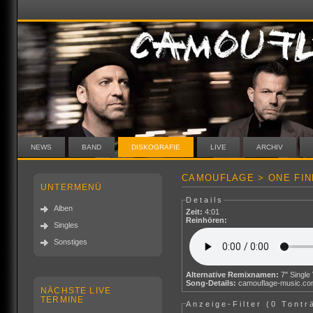
NEWS
BAND
DISKOGRAFIE
LIVE
ARCHIV
CAMOUFLAGE > ONE FIN
UNTERMENÜ
Details
Alben
Zeit:
4:01
Reinhören:
Singles
Sonstiges
Alternative Remixnamen:
7" Single
Song-Details:
camouflage-music.c
NÄCHSTE LIVE
TERMINE
Anzeige-Filter (
0 Tontr