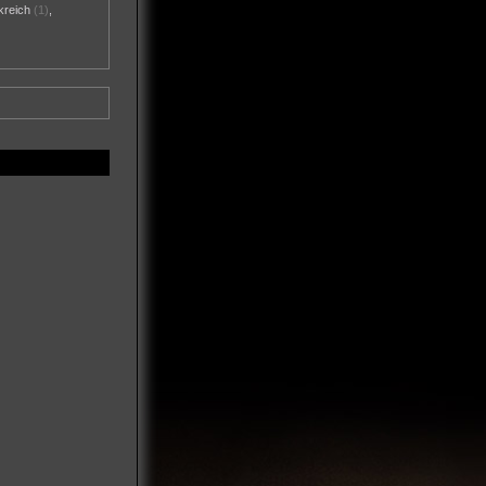
kreich
(1)
,