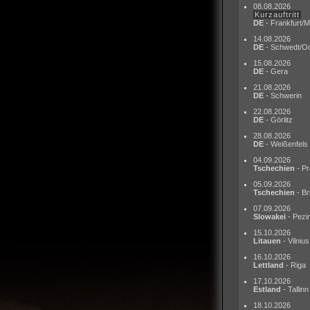
08.08.2026
Kurzauftritt
DE
- Frankfurt/M
14.08.2026
DE
- Schwedt/O
15.08.2026
DE
- Gera
21.08.2026
DE
- Schwerin
22.08.2026
DE
- Görlitz
28.08.2026
DE
- Weißenfels
04.09.2026
Tschechien
- Pr
05.09.2026
Tschechien
- Br
07.09.2026
Slowakei
- Pezi
15.10.2026
Litauen
- Vilnius
16.10.2026
Lettland
- Riga
17.10.2026
Estland
- Tallinn
18.10.2026