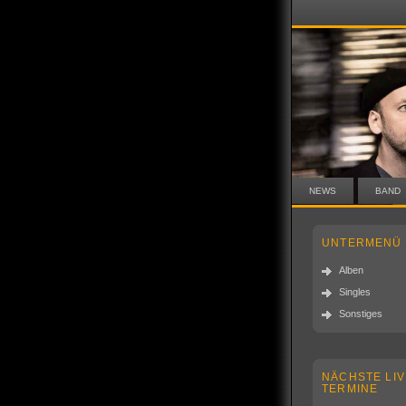
NEWS
BAND
UNTERMENÜ
Alben
Singles
Sonstiges
NÄCHSTE LIV
TERMINE