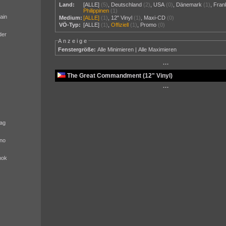
Land:
[ALLE]
(5)
,
Deutschland
(2)
,
USA
(0)
,
Dänemark
(1)
,
Fran
Philippinen
(1)
ain
Medium:
[ALLE]
(1)
,
12" Vinyl
(1)
,
Maxi-CD
(0)
VÖ-Typ:
[ALLE]
(1)
,
Offiziell
(1)
,
Promo
(0)
der
Anzeige
Fenstergröße:
Alle Minimieren
|
Alle Maximieren
···
The Great Commandment (12" Vinyl)
···
ag
no
nok