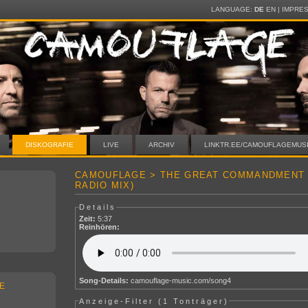
LANGUAGE:
DE
EN
|
IMPRE
DISKOGRAFIE
LIVE
ARCHIV
LINKTR.EE/CAMOUFLAGEMUS
CAMOUFLAGE > THE GREAT COMMANDMENT
RADIO MIX)
Details
Zeit:
5:37
Reinhören:
Song-Details:
camouflage-music.com/song4
E
Anzeige-Filter (
1 Tonträger
)