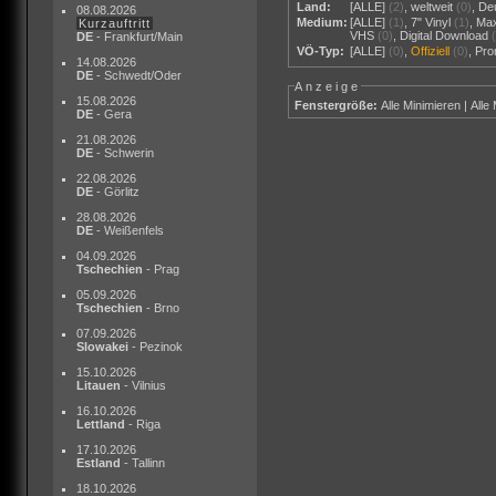
Land:
[ALLE]
(2)
,
weltweit
(0)
,
De
08.08.2026
Medium:
[ALLE]
(1)
,
7" Vinyl
(1)
,
Ma
Kurzauftritt
VHS
(0)
,
Digital Download
DE
- Frankfurt/Main
VÖ-Typ:
[ALLE]
(0)
,
Offiziell
(0)
,
Pr
14.08.2026
DE
- Schwedt/Oder
Anzeige
15.08.2026
Fenstergröße:
Alle Minimieren
|
Alle
DE
- Gera
21.08.2026
DE
- Schwerin
22.08.2026
DE
- Görlitz
28.08.2026
DE
- Weißenfels
04.09.2026
Tschechien
- Prag
05.09.2026
Tschechien
- Brno
07.09.2026
Slowakei
- Pezinok
15.10.2026
Litauen
- Vilnius
16.10.2026
Lettland
- Riga
17.10.2026
Estland
- Tallinn
18.10.2026