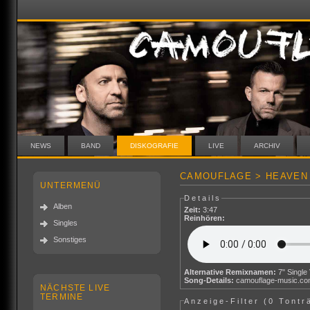
NEWS
BAND
DISKOGRAFIE
LIVE
ARCHIV
CAMOUFLAGE > HEAVEN (
UNTERMENÜ
Details
Alben
Zeit:
3:47
Reinhören:
Singles
Sonstiges
Alternative Remixnamen:
7" Single
Song-Details:
camouflage-music.c
NÄCHSTE LIVE
TERMINE
Anzeige-Filter (
0 Tontr