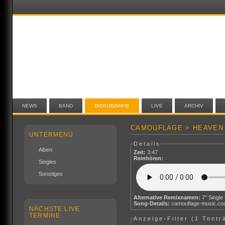
NEWS
BAND
DISKOGRAFIE
LIVE
ARCHIV
CAMOUFLAGE > HEAVEN (
UNTERMENÜ
Details
Alben
Zeit:
3:47
Reinhören:
Singles
Sonstiges
Alternative Remixnamen:
7" Single
Song-Details:
camouflage-music.c
NÄCHSTE LIVE
TERMINE
Anzeige-Filter (
1 Tontr