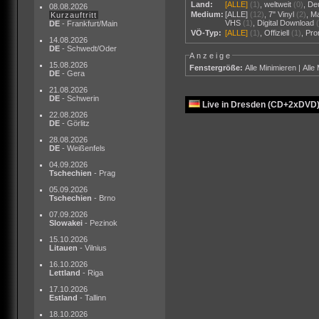
Land:
[ALLE]
(1)
,
weltweit
(0)
,
De
08.08.2026
Medium:
[ALLE]
(12)
,
7" Vinyl
(2)
,
M
Kurzauftritt
VHS
(1)
,
Digital Download
DE
- Frankfurt/Main
VÖ-Typ:
[ALLE]
(1)
,
Offiziell
(1)
,
Pr
14.08.2026
DE
- Schwedt/Oder
Anzeige
15.08.2026
Fenstergröße:
Alle Minimieren
|
Alle
DE
- Gera
21.08.2026
DE
- Schwerin
Live in Dresden (CD+2xDVD
22.08.2026
DE
- Görlitz
28.08.2026
DE
- Weißenfels
04.09.2026
Tschechien
- Prag
05.09.2026
Tschechien
- Brno
07.09.2026
Slowakei
- Pezinok
15.10.2026
Litauen
- Vilnius
16.10.2026
Lettland
- Riga
17.10.2026
Estland
- Tallinn
18.10.2026