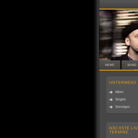
NEWS
BAND
UNTERMENÜ
Alben
Singles
Sonstiges
NÄCHSTE LIV
TERMINE