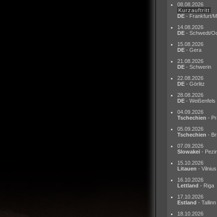
08.08.2026
Kurzauftritt
DE
- Frankfurt/M
14.08.2026
DE
- Schwedt/O
15.08.2026
DE
- Gera
21.08.2026
DE
- Schwerin
22.08.2026
DE
- Görlitz
28.08.2026
DE
- Weißenfels
04.09.2026
Tschechien
- Pr
05.09.2026
Tschechien
- Br
07.09.2026
Slowakei
- Pezi
15.10.2026
Litauen
- Vilnius
16.10.2026
Lettland
- Riga
17.10.2026
Estland
- Tallinn
18.10.2026