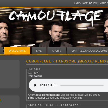
LANGUAGE:
DE
EN
|
IMPRE
DISKOGRAFIE
LIVE
ARCHIV
LINKTR.EE/CAMOUFLAGEMUS
CAMOUFLAGE > HANDSOME (MOSAIC REMIX
Details
Zeit:
6:25
Reinhören:
Alternative Remixnamen:
Mosaic Mix, Mosaic Mix by Eye Q
Song-Details:
camouflage-music.com/song33
E
Anzeige-Filter (
1 Tonträger
)