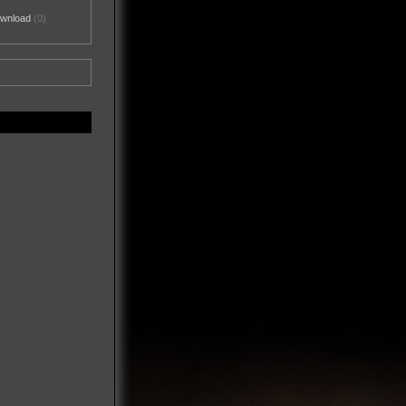
ownload
(0)