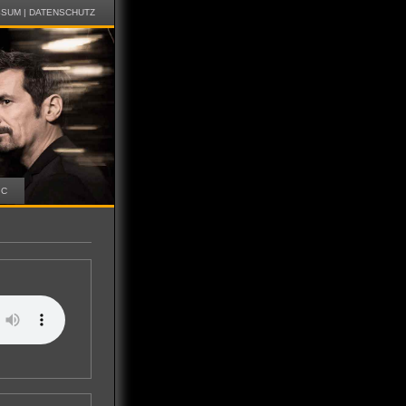
SSUM
|
DATENSCHUTZ
IC
)