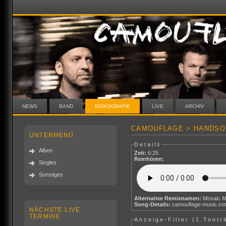
NEWS
BAND
DISKOGRAFIE
LIVE
ARCHIV
CAMOUFLAGE > HANDSO
UNTERMENÜ
Details
Alben
Zeit:
6:25
Reinhören:
Singles
Sonstiges
Alternative Remixnamen:
Mosaic M
Song-Details:
camouflage-music.c
NÄCHSTE LIVE
TERMINE
Anzeige-Filter (
1 Tontr