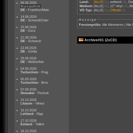
Land:
[ALLE]
(1)
,
weltweit
(0)
,
De
08.08.2026
Medium:
[ALLE]
(5)
,
12" Vinyl
(2)
,
M
Kurzauftritt
DE
- Frankfurt/Main
VÖ-Typ:
[ALLE]
(1)
,
Offiziell
(1)
14.08.2026
Anzeige
DE
- Schwedt/Oder
Fenstergröße:
Alle Minimieren
|
Alle
15.08.2026
DE
- Gera
21.08.2026
Archive#01 (2xCD)
DE
- Schwerin
22.08.2026
DE
- Görlitz
28.08.2026
DE
- Weißenfels
04.09.2026
Tschechien
- Prag
05.09.2026
Tschechien
- Brno
07.09.2026
Slowakei
- Pezinok
15.10.2026
Litauen
- Vilnius
16.10.2026
Lettland
- Riga
17.10.2026
Estland
- Tallinn
18.10.2026