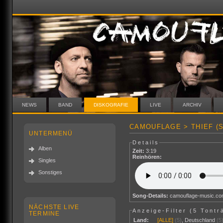
NEWS
BAND
DISKOGRAFIE
LIVE
ARCHIV
CAMOUFLAGE > THIEF (S
UNTERMENÜ
Details
Alben
Zeit:
3:19
Reinhören:
Singles
Sonstiges
Song-Details:
camouflage-music.c
NÄCHSTE LIVE
Anzeige-Filter (
5 Tontr
TERMINE
Land:
[ALLE]
(5)
,
Deutschland
(5