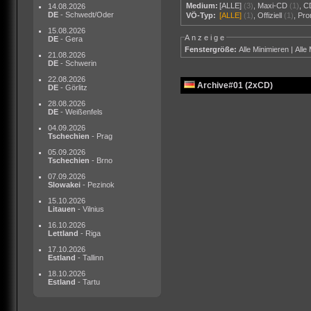
Medium:
[ALLE]
(3)
,
Maxi-CD
(1)
,
C
14.08.2026
DE
- Schwedt/Oder
VÖ-Typ:
[ALLE]
(1)
,
Offiziell
(1)
,
Pr
15.08.2026
Anzeige
DE
- Gera
Fenstergröße:
Alle Minimieren
|
Alle
21.08.2026
DE
- Schwerin
22.08.2026
Archive#01 (2xCD)
DE
- Görlitz
28.08.2026
DE
- Weißenfels
04.09.2026
Tschechien
- Prag
05.09.2026
Tschechien
- Brno
07.09.2026
Slowakei
- Pezinok
15.10.2026
Litauen
- Vilnius
16.10.2026
Lettland
- Riga
17.10.2026
Estland
- Tallinn
18.10.2026
Estland
- Tartu