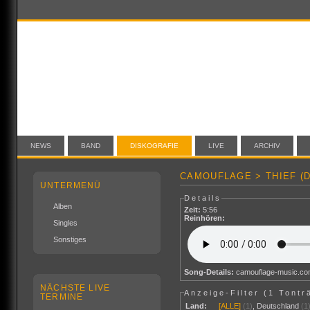
NEWS
BAND
DISKOGRAFIE
LIVE
ARCHIV
CAMOUFLAGE > THIEF (D
UNTERMENÜ
Details
Alben
Zeit:
5:56
Reinhören:
Singles
Sonstiges
Song-Details:
camouflage-music.c
NÄCHSTE LIVE
Anzeige-Filter (
1 Tontr
TERMINE
Land:
[ALLE]
(1)
,
Deutschland
(1