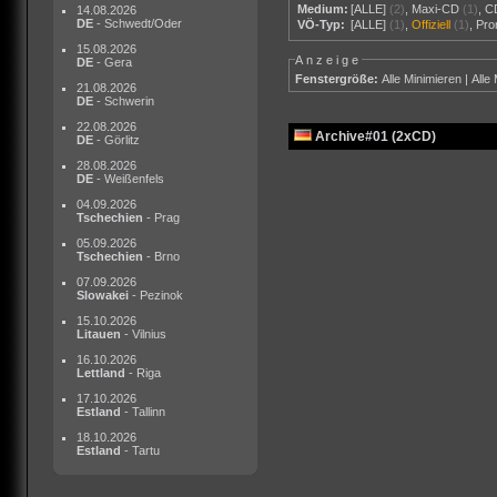
Medium:
[ALLE]
(2)
,
Maxi-CD
(1)
,
C
14.08.2026
DE
- Schwedt/Oder
VÖ-Typ:
[ALLE]
(1)
,
Offiziell
(1)
,
Pr
15.08.2026
Anzeige
DE
- Gera
Fenstergröße:
Alle Minimieren
|
Alle
21.08.2026
DE
- Schwerin
22.08.2026
Archive#01 (2xCD)
DE
- Görlitz
28.08.2026
DE
- Weißenfels
04.09.2026
Tschechien
- Prag
05.09.2026
Tschechien
- Brno
07.09.2026
Slowakei
- Pezinok
15.10.2026
Litauen
- Vilnius
16.10.2026
Lettland
- Riga
17.10.2026
Estland
- Tallinn
18.10.2026
Estland
- Tartu