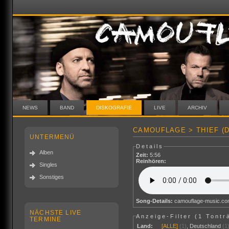
NEWS
BAND
DISKOGRAFIE
LIVE
ARCHIV
CAMOUFLAGE > THIEF (D
UNTERMENÜ
Details
Alben
Zeit:
5:56
Reinhören:
Singles
Sonstiges
Song-Details:
camouflage-music.c
NÄCHSTE LIVE
Anzeige-Filter (
1 Tontr
TERMINE
Land:
[ALLE]
(1)
,
Deutschland
(1