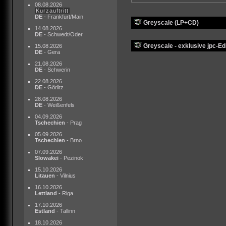
08.08.2026
Kurzauftritt
DE
- Frankfurt/Main
Greyscale (LP+CD)
14.08.2026
DE
- Schwedt/Oder
Greyscale - exklusive jpc-Edi
15.08.2026
DE
- Gera
21.08.2026
DE
- Schwerin
22.08.2026
DE
- Görlitz
28.08.2026
DE
- Weißenfels
04.09.2026
Tschechien
- Prag
05.09.2026
Tschechien
- Brno
07.09.2026
Slowakei
- Pezinok
15.10.2026
Litauen
- Vilnius
16.10.2026
Lettland
- Riga
17.10.2026
Estland
- Tallinn
18.10.2026