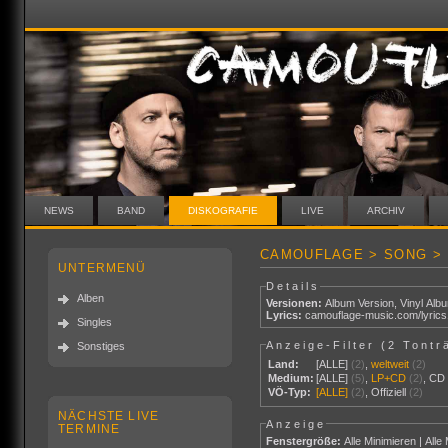
NEWS
BAND
DISKOGRAFIE
LIVE
ARCHIV
CAMOUFLAGE > SONG >
UNTERMENÜ
Details
Alben
Versionen:
Album Version
,
Vinyl Alb
Lyrics:
camouflage-music.com/lyric
Singles
Anzeige-Filter (
2 Tontr
Sonstiges
Land:
[ALLE]
(2)
,
weltweit
(2)
Medium:
[ALLE]
(5)
,
LP+CD
(2)
,
CD
VÖ-Typ:
[ALLE]
(2)
,
Offiziell
(2)
NÄCHSTE LIVE
Anzeige
TERMINE
Fenstergröße:
Alle Minimieren
|
Alle