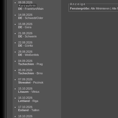
08.08.2026
Anzeige
Kurzauftritt
Fenstergröße:
Alle Minimieren
|
Alle
DE
- Frankfurt/Main
14.08.2026
DE
- Schwedt/Oder
15.08.2026
DE
- Gera
21.08.2026
DE
- Schwerin
22.08.2026
DE
- Görlitz
28.08.2026
DE
- Weißenfels
04.09.2026
Tschechien
- Prag
05.09.2026
Tschechien
- Brno
07.09.2026
Slowakei
- Pezinok
15.10.2026
Litauen
- Vilnius
16.10.2026
Lettland
- Riga
17.10.2026
Estland
- Tallinn
18.10.2026