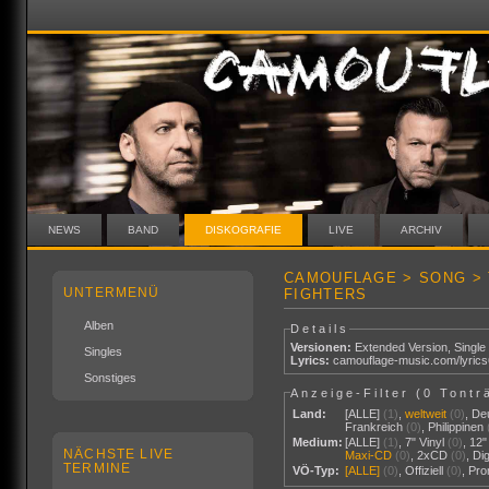
NEWS
BAND
DISKOGRAFIE
LIVE
ARCHIV
CAMOUFLAGE > SONG > 
UNTERMENÜ
FIGHTERS
Alben
Details
Versionen:
Extended Version
,
Single
Singles
Lyrics:
camouflage-music.com/lyric
Sonstiges
Anzeige-Filter (
0 Tontr
Land:
[ALLE]
(1)
,
weltweit
(0)
,
De
Frankreich
(0)
,
Philippinen
Medium:
[ALLE]
(1)
,
7" Vinyl
(0)
,
12"
NÄCHSTE LIVE
Maxi-CD
(0)
,
2xCD
(0)
,
Di
TERMINE
VÖ-Typ:
[ALLE]
(0)
,
Offiziell
(0)
,
Pr