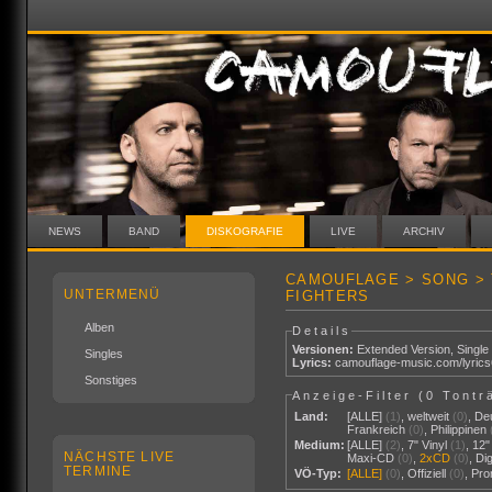
NEWS
BAND
DISKOGRAFIE
LIVE
ARCHIV
CAMOUFLAGE > SONG > 
UNTERMENÜ
FIGHTERS
Alben
Details
Versionen:
Extended Version
,
Single
Singles
Lyrics:
camouflage-music.com/lyric
Sonstiges
Anzeige-Filter (
0 Tontr
Land:
[ALLE]
(1)
,
weltweit
(0)
,
De
Frankreich
(0)
,
Philippinen
Medium:
[ALLE]
(2)
,
7" Vinyl
(1)
,
12"
NÄCHSTE LIVE
Maxi-CD
(0)
,
2xCD
(0)
,
Di
TERMINE
VÖ-Typ:
[ALLE]
(0)
,
Offiziell
(0)
,
Pr