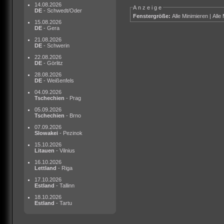
14.08.2026
Anzeige
DE
- Schwedt/Oder
Fenstergröße:
Alle Minimieren
|
Alle
15.08.2026
DE
- Gera
21.08.2026
DE
- Schwerin
22.08.2026
DE
- Görlitz
28.08.2026
DE
- Weißenfels
04.09.2026
Tschechien
- Prag
05.09.2026
Tschechien
- Brno
07.09.2026
Slowakei
- Pezinok
15.10.2026
Litauen
- Vilnius
16.10.2026
Lettland
- Riga
17.10.2026
Estland
- Tallinn
18.10.2026
Estland
- Tartu