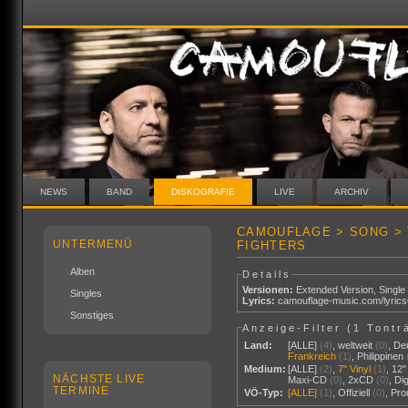
NEWS
BAND
DISKOGRAFIE
LIVE
ARCHIV
CAMOUFLAGE > SONG > 
UNTERMENÜ
FIGHTERS
Alben
Details
Versionen:
Extended Version
,
Single
Singles
Lyrics:
camouflage-music.com/lyric
Sonstiges
Anzeige-Filter (
1 Tontr
Land:
[ALLE]
(4)
,
weltweit
(0)
,
De
Frankreich
(1)
,
Philippinen
Medium:
[ALLE]
(2)
,
7" Vinyl
(1)
,
12"
NÄCHSTE LIVE
Maxi-CD
(0)
,
2xCD
(0)
,
Di
TERMINE
VÖ-Typ:
[ALLE]
(1)
,
Offiziell
(0)
,
Pr