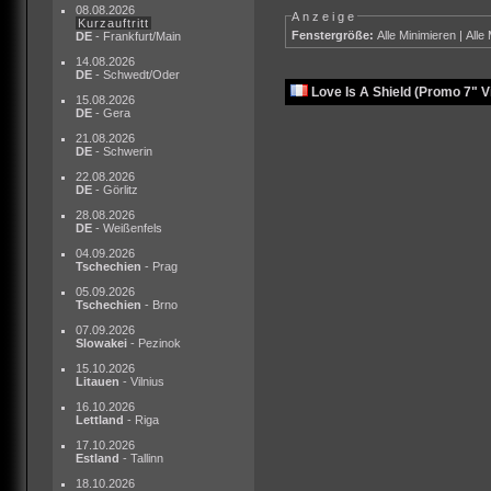
08.08.2026
Anzeige
Kurzauftritt
Fenstergröße:
Alle Minimieren
|
Alle
DE
- Frankfurt/Main
14.08.2026
DE
- Schwedt/Oder
Love Is A Shield (Promo 7" Vi
15.08.2026
DE
- Gera
21.08.2026
DE
- Schwerin
22.08.2026
DE
- Görlitz
28.08.2026
DE
- Weißenfels
04.09.2026
Tschechien
- Prag
05.09.2026
Tschechien
- Brno
07.09.2026
Slowakei
- Pezinok
15.10.2026
Litauen
- Vilnius
16.10.2026
Lettland
- Riga
17.10.2026
Estland
- Tallinn
18.10.2026