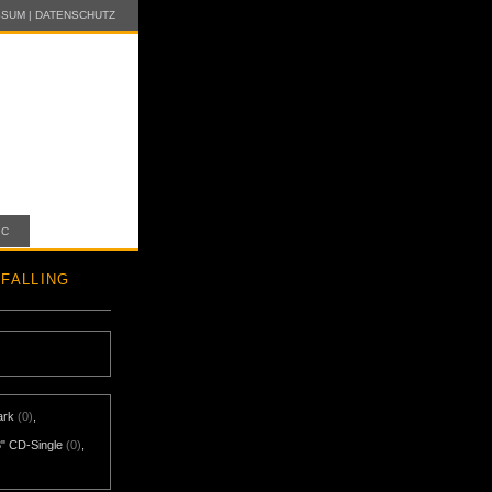
SSUM
|
DATENSCHUTZ
IC
FALLING
ark
(0)
,
3" CD-Single
(0)
,