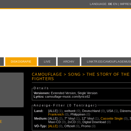
LANGUAGE:
DE
EN
|
IMPRE
DISKOGRAFIE
LIVE
ARCHIV
LINKTR.EE/CAMOUFLAGEMUS
CAMOUFLAGE > SONG > THE STORY OF THE 
FIGHTERS
Details
Versionen:
Extended Version
,
Single Version
Lyrics:
camouflage-music.com/lyrics62
Anzeige-Filter (
0 Tonträger
)
Land:
[ALLE]
(1)
,
weltweit
(0)
,
Deutschland
(0)
,
USA
(1)
,
Dänem
Frankreich
(0)
,
Philippinen
(0)
Medium:
[ALLE]
(2)
,
7" Vinyl
(1)
,
12" Vinyl
(1)
,
Cassette Single
(0)
,
E
Maxi-CD
(0)
,
2xCD
(0)
,
Digital Download
(0)
VÖ-Typ:
[ALLE]
(0)
,
Offiziell
(0)
,
Promo
(0)