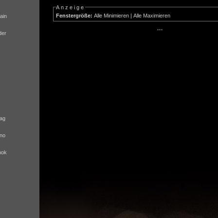
Anzeige
Fenstergröße:
Alle Minimieren
|
Alle Maximieren
ain
···
der
ag
no
nok