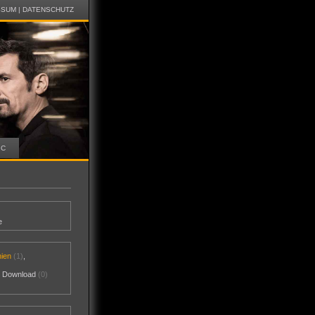
SSUM
|
DATENSCHUTZ
IC
e
nien
(1)
,
al Download
(0)