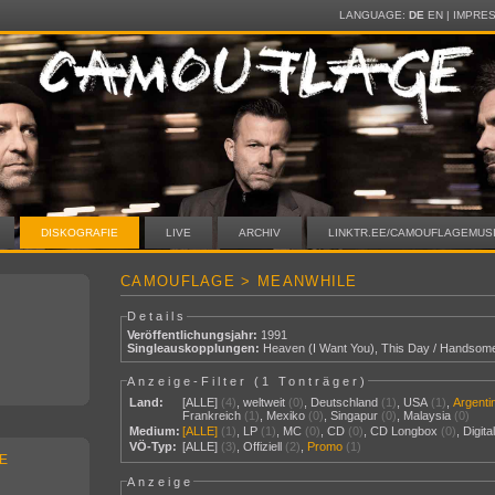
LANGUAGE:
DE
EN
|
IMPRE
DISKOGRAFIE
LIVE
ARCHIV
LINKTR.EE/CAMOUFLAGEMUS
CAMOUFLAGE > MEANWHILE
Details
Veröffentlichungsjahr:
1991
Singleauskopplungen:
Heaven (I Want You)
,
This Day / Handsom
Anzeige-Filter (
1 Tonträger
)
Land:
[ALLE]
(4)
,
weltweit
(0)
,
Deutschland
(1)
,
USA
(1)
,
Argenti
Frankreich
(1)
,
Mexiko
(0)
,
Singapur
(0)
,
Malaysia
(0)
Medium:
[ALLE]
(1)
,
LP
(1)
,
MC
(0)
,
CD
(0)
,
CD Longbox
(0)
,
Digit
VÖ-Typ:
[ALLE]
(3)
,
Offiziell
(2)
,
Promo
(1)
E
Anzeige