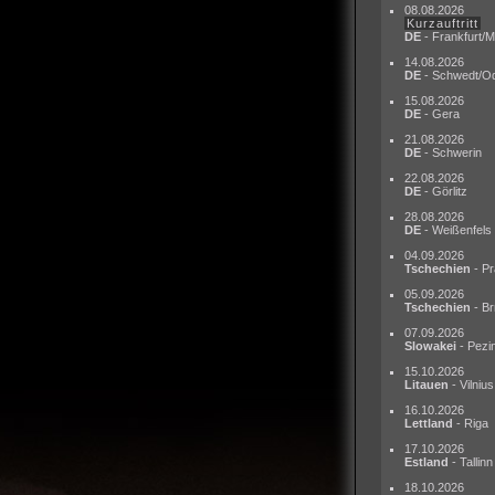
08.08.2026
Kurzauftritt
DE
- Frankfurt/M
14.08.2026
DE
- Schwedt/O
15.08.2026
DE
- Gera
21.08.2026
DE
- Schwerin
22.08.2026
DE
- Görlitz
28.08.2026
DE
- Weißenfels
04.09.2026
Tschechien
- Pr
05.09.2026
Tschechien
- Br
07.09.2026
Slowakei
- Pezi
15.10.2026
Litauen
- Vilnius
16.10.2026
Lettland
- Riga
17.10.2026
Estland
- Tallinn
18.10.2026