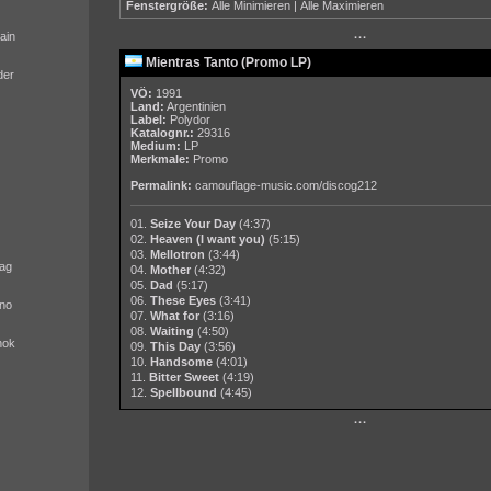
Fenstergröße:
Alle Minimieren
|
Alle Maximieren
ain
···
Mientras Tanto (Promo LP)
der
VÖ:
1991
Land:
Argentinien
Label:
Polydor
Katalognr.:
29316
Medium:
LP
Merkmale:
Promo
Permalink:
camouflage-music.com/discog212
01.
Seize Your Day
(4:37)
02.
Heaven (I want you)
(5:15)
03.
Mellotron
(3:44)
ag
04.
Mother
(4:32)
05.
Dad
(5:17)
06.
These Eyes
(3:41)
no
07.
What for
(3:16)
08.
Waiting
(4:50)
nok
09.
This Day
(3:56)
10.
Handsome
(4:01)
11.
Bitter Sweet
(4:19)
12.
Spellbound
(4:45)
···