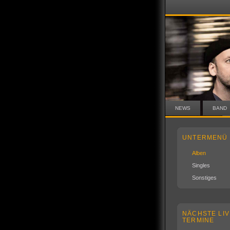
NEWS
BAND
UNTERMENÜ
Alben
Singles
Sonstiges
NÄCHSTE LIV
TERMINE