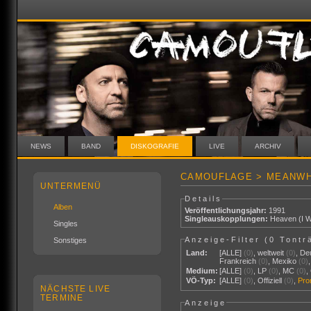
NEWS
BAND
DISKOGRAFIE
LIVE
ARCHIV
CAMOUFLAGE > MEANWH
UNTERMENÜ
Details
Alben
Veröffentlichungsjahr:
1991
Singleauskopplungen:
Heaven (I W
Singles
Anzeige-Filter (
0 Tontr
Sonstiges
Land:
[ALLE]
(0)
,
weltweit
(0)
,
De
Frankreich
(0)
,
Mexiko
(0)
Medium:
[ALLE]
(0)
,
LP
(0)
,
MC
(0)
,
VÖ-Typ:
[ALLE]
(0)
,
Offiziell
(0)
,
Pr
NÄCHSTE LIVE
TERMINE
Anzeige