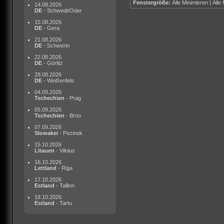
Fenstergröße:
Alle Minimieren
|
Alle
14.08.2026
DE
- Schwedt/Oder
15.08.2026
DE
- Gera
21.08.2026
DE
- Schwerin
22.08.2026
DE
- Görlitz
28.08.2026
DE
- Weißenfels
04.09.2026
Tschechien
- Prag
05.09.2026
Tschechien
- Brno
07.09.2026
Slowakei
- Pezinok
15.10.2026
Litauen
- Vilnius
16.10.2026
Lettland
- Riga
17.10.2026
Estland
- Tallinn
18.10.2026
Estland
- Tartu