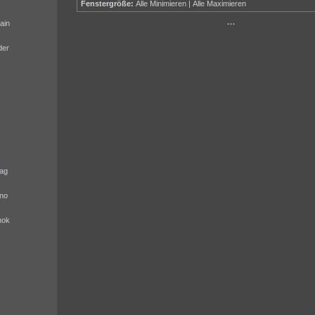
Fenstergröße:
Alle Minimieren
|
Alle Maximieren
ain
···
der
ag
no
nok