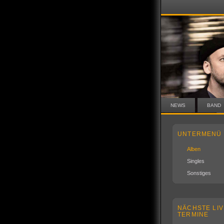
NEWS
BAND
UNTERMENÜ
Alben
Singles
Sonstiges
NÄCHSTE LIV
TERMINE