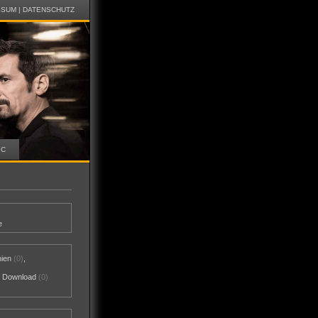
SSUM
|
DATENSCHUTZ
IC
e
nien
(0)
,
al Download
(0)