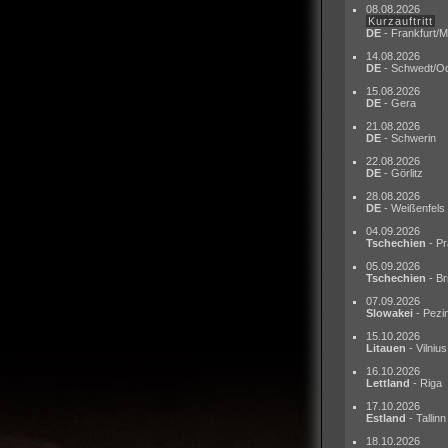
08.08.2026
Kurzauftritt
DE
- Frankfurt/M
14.08.2026
DE
- Schwedt/O
15.08.2026
DE
- Gera
21.08.2026
DE
- Schwerin
22.08.2026
DE
- Görlitz
28.08.2026
DE
- Weißenfels
04.09.2026
Tschechien
- Pr
05.09.2026
Tschechien
- Br
07.09.2026
Slowakei
- Pezi
15.10.2026
Litauen
- Vilnius
16.10.2026
Lettland
- Riga
17.10.2026
Estland
- Tallinn
18.10.2026