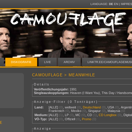
LANGUAGE:
DE
EN
|
IMPRE
DISKOGRAFIE
LIVE
ARCHIV
LINKTR.EE/CAMOUFLAGEMUS
CAMOUFLAGE > MEANWHILE
Details
Veröffentlichungsjahr:
1991
Singleauskopplungen:
Heaven (I Want You)
,
This Day / Handsom
Anzeige-Filter (
0 Tonträger
)
Land:
[ALLE]
(0)
,
weltweit
(0)
,
Deutschland
(0)
,
USA
(0)
,
Argenti
Frankreich
(0)
,
Mexiko
(0)
,
Singapur
(0)
,
Malaysia
(0)
Medium:
[ALLE]
(1)
,
LP
(0)
,
MC
(0)
,
CD
(1)
,
CD Longbox
(0)
,
Digit
VÖ-Typ:
[ALLE]
(0)
,
Offiziell
(0)
,
Promo
(0)
E
Anzeige