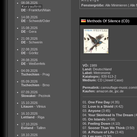
08.08.2026
Fenstergröße:
Alle Minimieren
|
Alle
Kurzauftritt
DE
- Frankfurt/Main
14.08.2026
DE
- Schwedt/Oder
Methods Of Silence (CD)
15.08.2026
DE
- Gera
21.08.2026
DE
- Schwerin
22.08.2026
DE
- Görlitz
28.08.2026
DE
- Weißenfels
VÖ:
1989
Land:
Deutschland
04.09.2026
Label:
Metronome
Tschechien
- Prag
Katalognr.:
839 613-2
Medium:
CD
(Jewel Case)
05.09.2026
Tschechien
- Brno
Permalink:
camouflage-music.com/
Kaufen:
amazon.de
,
jpc.de
07.09.2026
Slowakei
- Pezinok
01.
One Fine Day
(4:35)
15.10.2026
Litauen
- Vilnius
02.
Love is a Shield
(4:42)
03.
Anyone
(3:45)
16.10.2026
04.
Your Skinhead Is The Dream
(
Lettland
- Riga
05.
On Islands
(4:58)
06.
Feeling Down
(4:10)
17.10.2026
Estland
- Tallinn
07.
Sooner Than We Think
(3:50)
08.
A Picture of Life
(3:40)
18.10.2026
09.
Les rues
(3:30)