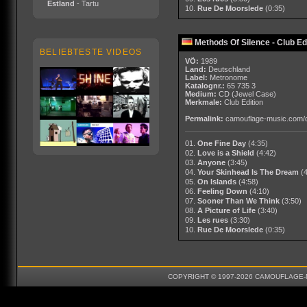
Estland
- Tartu
10.
Rue De Moorslede
(0:35)
Methods Of Silence - Club Ed
BELIEBTESTE VIDEOS
VÖ:
1989
Land:
Deutschland
Label:
Metronome
Katalognr.:
65 735 3
Medium:
CD
(Jewel Case)
Merkmale:
Club Edition
Permalink:
camouflage-music.com/
01.
One Fine Day
(4:35)
02.
Love is a Shield
(4:42)
03.
Anyone
(3:45)
04.
Your Skinhead Is The Dream
(
05.
On Islands
(4:58)
06.
Feeling Down
(4:10)
07.
Sooner Than We Think
(3:50)
08.
A Picture of Life
(3:40)
09.
Les rues
(3:30)
10.
Rue De Moorslede
(0:35)
COPYRIGHT © 1997-2026 CAMOUFLAGE-