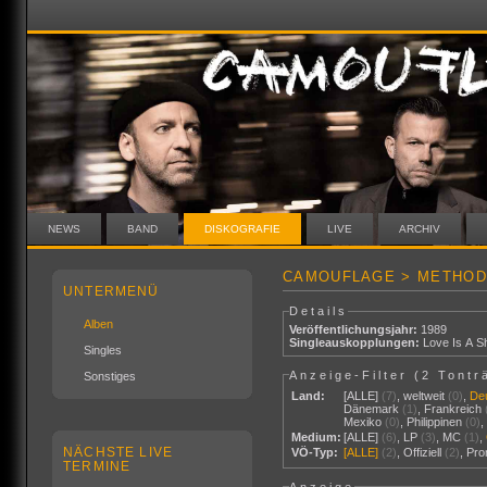
NEWS
BAND
DISKOGRAFIE
LIVE
ARCHIV
CAMOUFLAGE > METHOD
UNTERMENÜ
Details
Alben
Veröffentlichungsjahr:
1989
Singleauskopplungen:
Love Is A Sh
Singles
Anzeige-Filter (
2 Tontr
Sonstiges
Land:
[ALLE]
(7)
,
weltweit
(0)
,
De
Dänemark
(1)
,
Frankreich
Mexiko
(0)
,
Philippinen
(0)
Medium:
[ALLE]
(6)
,
LP
(3)
,
MC
(1)
,
NÄCHSTE LIVE
VÖ-Typ:
[ALLE]
(2)
,
Offiziell
(2)
,
Pr
TERMINE
Anzeige