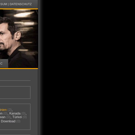
SSUM
|
DATENSCHUTZ
IC
inien
(2)
,
en
(0)
,
Kanada
(0)
,
iwan
(0)
,
Türkei
(0)
al Download
(0)