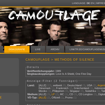
LANGUAGE:
DE
EN
|
IMPRE
DISKOGRAFIE
LIVE
ARCHIV
LINKTR.EE/CAMOUFLAGEMUS
CAMOUFLAGE > METHODS OF SILENCE
Details
Veröffentlichungsjahr:
1989
Singleauskopplungen:
Love Is A Shield
,
One Fine Day
Anzeige-Filter (
2 Tonträger
)
Land:
[ALLE]
(13)
,
weltweit
(0)
,
Deutschland
(3)
,
USA
(2)
,
Argent
Dänemark
(1)
,
Frankreich
(2)
,
Griechenland
(1)
,
Indonesi
Mexiko
(1)
,
Philippinen
(0)
,
Singapur
(0)
,
Südafrika
(1)
,
Ta
Medium:
[ALLE]
(3)
,
LP
(2)
,
MC
(1)
,
CD
(0)
,
CD Longbox
(0)
,
Digit
E
VÖ-Typ:
[ALLE]
(2)
,
Offiziell
(1)
,
Promo
(1)
Anzeige