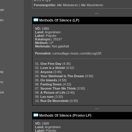
Fenstergröße:
Alle Minimieren
|
Alle Maximieren
ain
···
der
Methods Of Silence (LP)
VÖ:
1989
Land:
Argentinien
Label:
Polydor
Katalognr.:
29197
Medium:
LP
Merkmale:
Not gatefold
Permalink:
camouflage-music.com/discog155
01.
One Fine Day
(4:35)
02.
Love is a Shield
(4:42)
ag
03.
Anyone
(3:45)
04.
Your Skinhead Is The Dream
(4:56)
05.
On Islands
(4:58)
no
06.
Feeling Down
(4:10)
07.
Sooner Than We Think
(3:50)
nok
08.
A Picture of Life
(3:40)
09.
Les rues
(3:30)
10.
Rue De Moorslede
(0:35)
···
Methods Of Silence (Promo LP)
VÖ:
1989
Land:
Argentinien
Label:
Polydor