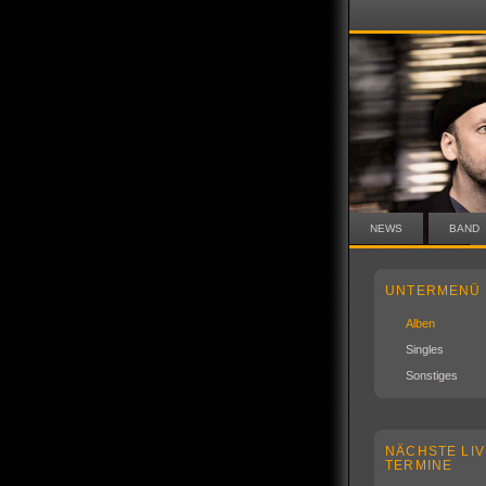
NEWS
BAND
UNTERMENÜ
Alben
Singles
Sonstiges
NÄCHSTE LIV
TERMINE