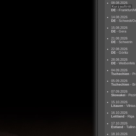
08.08.2026
Kurzauftritt
DE
- Frankfurt/M
14.08.2026
DE
- Schwedt/O
15.08.2026
DE
- Gera
21.08.2026
DE
- Schwerin
22.08.2026
DE
- Görlitz
28.08.2026
DE
- Weißenfels
04.09.2026
Tschechien
- Pr
05.09.2026
Tschechien
- Br
07.09.2026
Slowakei
- Pezi
15.10.2026
Litauen
- Vilnius
16.10.2026
Lettland
- Riga
17.10.2026
Estland
- Tallinn
18.10.2026