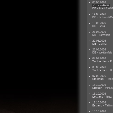
08.08.2026
Kurzauftritt
DE
- Frankfurt/M
14.08.2026
DE
- Schwedt/O
15.08.2026
DE
- Gera
21.08.2026
DE
- Schwerin
22.08.2026
DE
- Görlitz
28.08.2026
DE
- Weißenfels
04.09.2026
Tschechien
- Pr
05.09.2026
Tschechien
- Br
07.09.2026
Slowakei
- Pezi
15.10.2026
Litauen
- Vilnius
16.10.2026
Lettland
- Riga
17.10.2026
Estland
- Tallinn
18.10.2026