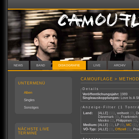
NEWS
BAND
DISKOGRAFIE
LIVE
ARCHIV
CAMOUFLAGE > METHOD
UNTERMENÜ
Details
Alben
Veröffentlichungsjahr:
1989
Singleauskopplungen:
Love Is A Sh
Singles
Anzeige-Filter (
1 Tontr
Sonstiges
Land:
[ALLE]
(11)
,
weltweit
(0)
,
D
Dänemark
(0)
,
Frankreich
Mexiko
(1)
,
Philippinen
(1)
Medium:
[ALLE]
(1)
,
LP
(0)
,
MC
(1)
,
NÄCHSTE LIVE
VÖ-Typ:
[ALLE]
(1)
,
Offiziell
(1)
,
Pr
TERMINE
Anzeige