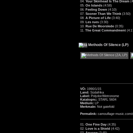
04.
Your Skinhead Is The Dream
(
05.
On Islands
(4:58)
06.
Feeling Down
(4:10)
07.
Sooner Than We Think
(3:50)
08.
A Picture of Life
(3:40)
09.
Les rues
(3:30)
10.
Rue De Moorslede
(0:35)
11.
The Great Commandment
(4:1
Methods Of Silence (LP)
VÖ:
1990/1/15
Land:
Südafrika
Label:
Polydor/Metronome
Katalognr.:
STARL 5604
Medium:
LP
Merkmale:
Not gatefold
Permalink:
camouflage-music.com/
01.
One Fine Day
(4:35)
02.
Love is a Shield
(4:42)
03.
Anyone
(3:45)