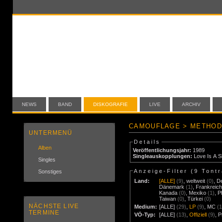
NEWS
BAND
DISKOGRAFIE
LIVE
ARCHIV
CAMOUFLAGE > METHOD
UNTERMENÜ
Details
Alben
Veröffentlichungsjahr:
1989
Singleauskopplungen:
Love Is A S
Singles
Anzeige-Filter (
9 Tont
Sonstiges
Land:
[ALLE]
(9)
,
weltweit
(0)
,
D
Dänemark
(1)
,
Frankreic
Kanada
(0)
,
Mexiko
(1)
,
P
Taiwan
(0)
,
Türkei
(0)
NÄCHSTE LIVE
Medium:
[ALLE]
(29)
,
LP
(9)
,
MC
(
TERMINE
VÖ-Typ:
[ALLE]
(13)
,
Offiziell
(9)
,
P