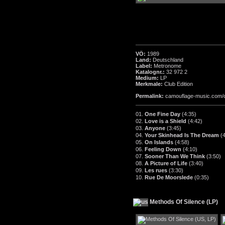
VÖ:
1989
Land:
Deutschland
Label:
Metronome
Katalognr.:
32 972 2
Medium:
LP
Merkmale:
Club Edition
Permalink:
camouflage-music.com/
01.
One Fine Day
(4:35)
02.
Love is a Shield
(4:42)
03.
Anyone
(3:45)
04.
Your Skinhead Is The Dream
(
05.
On Islands
(4:58)
06.
Feeling Down
(4:10)
07.
Sooner Than We Think
(3:50)
08.
A Picture of Life
(3:40)
09.
Les rues
(3:30)
10.
Rue De Moorslede
(0:35)
Methods Of Silence (LP)