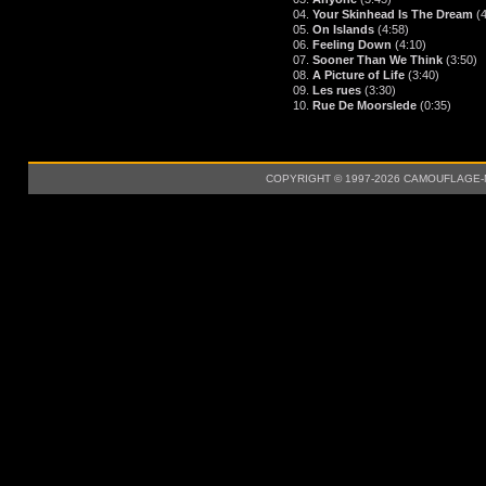
04.
Your Skinhead Is The Dream
(
05.
On Islands
(4:58)
06.
Feeling Down
(4:10)
07.
Sooner Than We Think
(3:50)
08.
A Picture of Life
(3:40)
09.
Les rues
(3:30)
10.
Rue De Moorslede
(0:35)
COPYRIGHT © 1997-2026 CAMOUFLAGE-