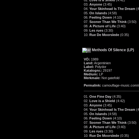
03.
Anyone
(3:45)
04.
Your Skinhead Is The Dream
(
05.
On Islands
(4:58)
06.
Feeling Down
(4:10)
07.
Sooner Than We Think
(3:50)
08.
A Picture of Life
(3:40)
09.
Les rues
(3:30)
10.
Rue De Moorslede
(0:35)
Methods Of Silence (LP)
VÖ:
1989
Land:
Argentinien
Label:
Polydor
Katalognr.:
29197
Medium:
LP
Merkmale:
Not gatefold
Permalink:
camouflage-music.com/
01.
One Fine Day
(4:35)
02.
Love is a Shield
(4:42)
03.
Anyone
(3:45)
04.
Your Skinhead Is The Dream
(
05.
On Islands
(4:58)
06.
Feeling Down
(4:10)
07.
Sooner Than We Think
(3:50)
08.
A Picture of Life
(3:40)
09.
Les rues
(3:30)
10.
Rue De Moorslede
(0:35)