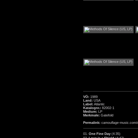
VÖ:
1989
Land:
USA
Label:
Atlantic
Katalognr.:
82002-1
Medium:
LP
Merkmale:
Gatefold
Permalink:
camouflage-music.com/
01.
One Fine Day
(4:35)
02.
Love is a Shield
(4:42)