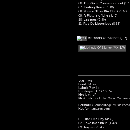
06.
The Great Commandment
(3:1
07.
Feeling Down
(4:10)
08.
Sooner Than We Think
(3:50)
09.
A Picture of Life
(3:40)
10.
Les rues
(3:30)
11.
Rue De Moorslede
(0:35)
Methods Of Silence (LP)
VÖ:
1989
Land:
Mexiko
Label:
Polydor
Katalognr.:
LPR 16674
Medium:
LP
Merkmale:
incl. The Great Comman
Permalink:
camouflage-music.com/
Kaufen:
amazon.com
01.
One Fine Day
(4:35)
02.
Love is a Shield
(4:42)
03.
Anyone
(3:45)