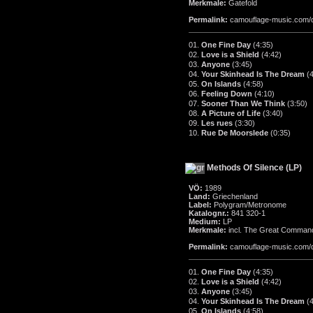
Merkmale:
Gatefold
Permalink:
camouflage-music.com/
01.
One Fine Day
(4:35)
02.
Love is a Shield
(4:42)
03.
Anyone
(3:45)
04.
Your Skinhead Is The Dream
(
05.
On Islands
(4:58)
06.
Feeling Down
(4:10)
07.
Sooner Than We Think
(3:50)
08.
A Picture of Life
(3:40)
09.
Les rues
(3:30)
10.
Rue De Moorslede
(0:35)
Methods Of Silence (LP)
VÖ:
1989
Land:
Griechenland
Label:
Polygram/Metronome
Katalognr.:
841 320-1
Medium:
LP
Merkmale:
incl. The Great Command
Permalink:
camouflage-music.com/
01.
One Fine Day
(4:35)
02.
Love is a Shield
(4:42)
03.
Anyone
(3:45)
04.
Your Skinhead Is The Dream
(
05.
On Islands
(4:58)