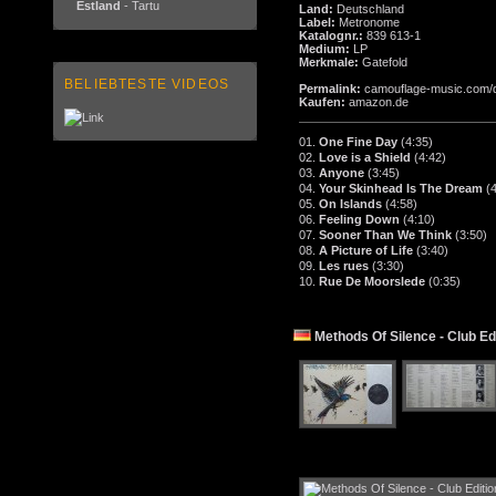
Estland
- Tartu
Land:
Deutschland
Label:
Metronome
Katalognr.:
839 613-1
Medium:
LP
Merkmale:
Gatefold
BELIEBTESTE VIDEOS
Permalink:
camouflage-music.com/
Kaufen:
amazon.de
01.
One Fine Day
(4:35)
02.
Love is a Shield
(4:42)
03.
Anyone
(3:45)
04.
Your Skinhead Is The Dream
(
05.
On Islands
(4:58)
06.
Feeling Down
(4:10)
07.
Sooner Than We Think
(3:50)
08.
A Picture of Life
(3:40)
09.
Les rues
(3:30)
10.
Rue De Moorslede
(0:35)
Methods Of Silence - Club Edi