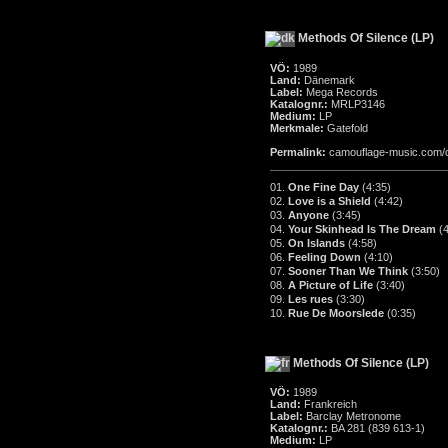
Methods Of Silence (LP)
VÖ:
1989
Land:
Dänemark
Label:
Mega Records
Katalognr.:
MRLP3146
Medium:
LP
Merkmale:
Gatefold
Permalink:
camouflage-music.com/
01.
One Fine Day
(4:35)
02.
Love is a Shield
(4:42)
03.
Anyone
(3:45)
04.
Your Skinhead Is The Dream
(
05.
On Islands
(4:58)
06.
Feeling Down
(4:10)
07.
Sooner Than We Think
(3:50)
08.
A Picture of Life
(3:40)
09.
Les rues
(3:30)
10.
Rue De Moorslede
(0:35)
Methods Of Silence (LP)
VÖ:
1989
Land:
Frankreich
Label:
Barclay Metronome
Katalognr.:
BA 281 (839 613-1)
Medium:
LP