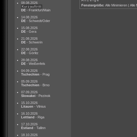
08.08.2026
Fenstergröße:
Alle Minimieren
|
Alle
Kurzauftritt
DE
- Frankfurt/Main
14.08.2026
DE
- Schwedt/Oder
15.08.2026
DE
- Gera
21.08.2026
DE
- Schwerin
22.08.2026
DE
- Görlitz
28.08.2026
DE
- Weißenfels
04.09.2026
Tschechien
- Prag
05.09.2026
Tschechien
- Brno
07.09.2026
Slowakei
- Pezinok
15.10.2026
Litauen
- Vilnius
16.10.2026
Lettland
- Riga
17.10.2026
Estland
- Tallinn
18.10.2026