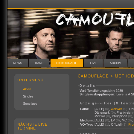
NEWS
BAND
DISKOGRAFIE
LIVE
ARCHIV
CAMOUFLAGE > METHOD
UNTERMENÜ
Details
Alben
Veröffentlichungsjahr:
1989
Singleauskopplungen:
Love Is A Sh
Singles
Anzeige-Filter (
0 Tontr
Sonstiges
Land:
[ALLE]
(0)
,
weltweit
(0)
,
De
Dänemark
(0)
,
Frankreich
Mexiko
(0)
,
Philippinen
(0)
Medium:
[ALLE]
(0)
,
LP
(0)
,
MC
(0)
,
NÄCHSTE LIVE
VÖ-Typ:
[ALLE]
(1)
,
Offiziell
(1)
,
Pr
TERMINE
Anzeige