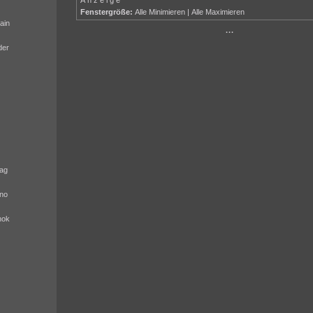
Fenstergröße:
Alle Minimieren
|
Alle Maximieren
ain
···
der
ag
no
nok