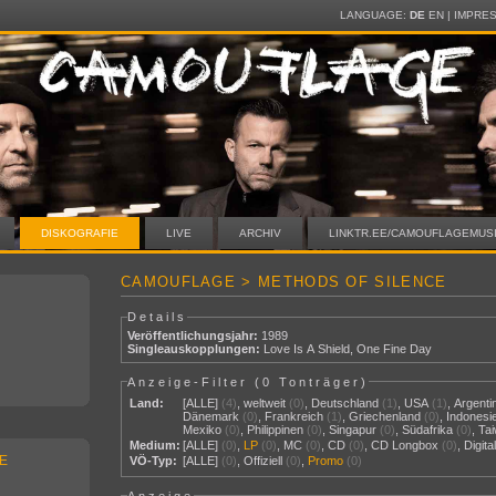
LANGUAGE:
DE
EN
|
IMPRE
DISKOGRAFIE
LIVE
ARCHIV
LINKTR.EE/CAMOUFLAGEMUS
CAMOUFLAGE > METHODS OF SILENCE
Details
Veröffentlichungsjahr:
1989
Singleauskopplungen:
Love Is A Shield
,
One Fine Day
Anzeige-Filter (
0 Tonträger
)
Land:
[ALLE]
(4)
,
weltweit
(0)
,
Deutschland
(1)
,
USA
(1)
,
Argenti
Dänemark
(0)
,
Frankreich
(1)
,
Griechenland
(0)
,
Indonesi
Mexiko
(0)
,
Philippinen
(0)
,
Singapur
(0)
,
Südafrika
(0)
,
Ta
Medium:
[ALLE]
(0)
,
LP
(0)
,
MC
(0)
,
CD
(0)
,
CD Longbox
(0)
,
Digit
E
VÖ-Typ:
[ALLE]
(0)
,
Offiziell
(0)
,
Promo
(0)
Anzeige