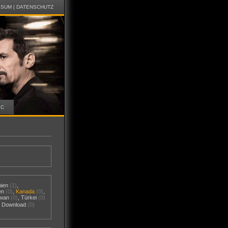
SSUM
|
DATENSCHUTZ
IC
nien
(1)
,
en
(0)
,
Kanada
(0)
,
iwan
(0)
,
Türkei
(0)
al Download
(0)