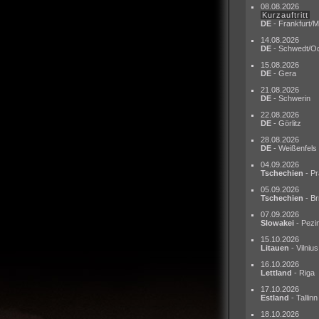
08.08.2026
Kurzauftritt
DE
- Frankfurt/M
14.08.2026
DE
- Schwedt/O
15.08.2026
DE
- Gera
21.08.2026
DE
- Schwerin
22.08.2026
DE
- Görlitz
28.08.2026
DE
- Weißenfels
04.09.2026
Tschechien
- Pr
05.09.2026
Tschechien
- Br
07.09.2026
Slowakei
- Pezi
15.10.2026
Litauen
- Vilnius
16.10.2026
Lettland
- Riga
17.10.2026
Estland
- Tallinn
18.10.2026