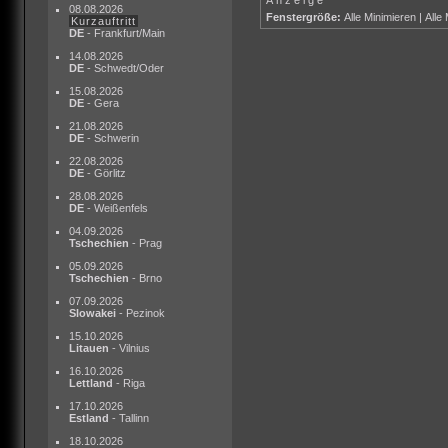
08.08.2026
Fenstergröße:
Alle Minimieren
|
Alle
Kurzauftritt
DE
- Frankfurt/Main
14.08.2026
DE
- Schwedt/Oder
15.08.2026
DE
- Gera
21.08.2026
DE
- Schwerin
22.08.2026
DE
- Görlitz
28.08.2026
DE
- Weißenfels
04.09.2026
Tschechien
- Prag
05.09.2026
Tschechien
- Brno
07.09.2026
Slowakei
- Pezinok
15.10.2026
Litauen
- Vilnius
16.10.2026
Lettland
- Riga
17.10.2026
Estland
- Tallinn
18.10.2026