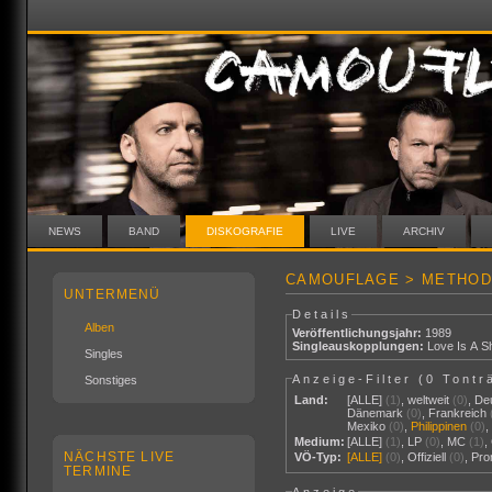
NEWS
BAND
DISKOGRAFIE
LIVE
ARCHIV
CAMOUFLAGE > METHOD
UNTERMENÜ
Details
Alben
Veröffentlichungsjahr:
1989
Singleauskopplungen:
Love Is A Sh
Singles
Anzeige-Filter (
0 Tontr
Sonstiges
Land:
[ALLE]
(1)
,
weltweit
(0)
,
De
Dänemark
(0)
,
Frankreich
Mexiko
(0)
,
Philippinen
(0)
Medium:
[ALLE]
(1)
,
LP
(0)
,
MC
(1)
,
NÄCHSTE LIVE
VÖ-Typ:
[ALLE]
(0)
,
Offiziell
(0)
,
Pr
TERMINE
Anzeige