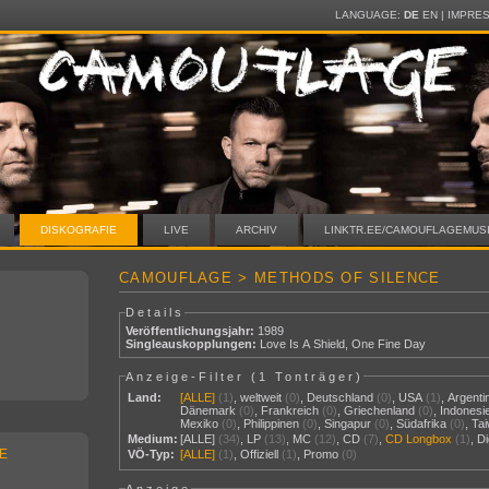
LANGUAGE:
DE
EN
|
IMPRE
DISKOGRAFIE
LIVE
ARCHIV
LINKTR.EE/CAMOUFLAGEMUS
CAMOUFLAGE > METHODS OF SILENCE
Details
Veröffentlichungsjahr:
1989
Singleauskopplungen:
Love Is A Shield
,
One Fine Day
Anzeige-Filter (
1 Tonträger
)
Land:
[ALLE]
(1)
,
weltweit
(0)
,
Deutschland
(0)
,
USA
(1)
,
Argenti
Dänemark
(0)
,
Frankreich
(0)
,
Griechenland
(0)
,
Indonesi
Mexiko
(0)
,
Philippinen
(0)
,
Singapur
(0)
,
Südafrika
(0)
,
Ta
Medium:
[ALLE]
(34)
,
LP
(13)
,
MC
(12)
,
CD
(7)
,
CD Longbox
(1)
,
Di
E
VÖ-Typ:
[ALLE]
(1)
,
Offiziell
(1)
,
Promo
(0)
Anzeige