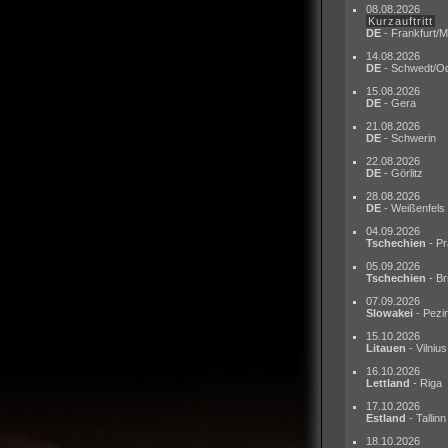
08.08.2026
Kurzauftritt
DE
- Frankfurt/M
14.08.2026
DE
- Schwedt/O
15.08.2026
DE
- Gera
21.08.2026
DE
- Schwerin
22.08.2026
DE
- Görlitz
28.08.2026
DE
- Weißenfels
04.09.2026
Tschechien
- Pr
05.09.2026
Tschechien
- Br
07.09.2026
Slowakei
- Pezi
15.10.2026
Litauen
- Vilnius
16.10.2026
Lettland
- Riga
17.10.2026
Estland
- Tallinn
18.10.2026