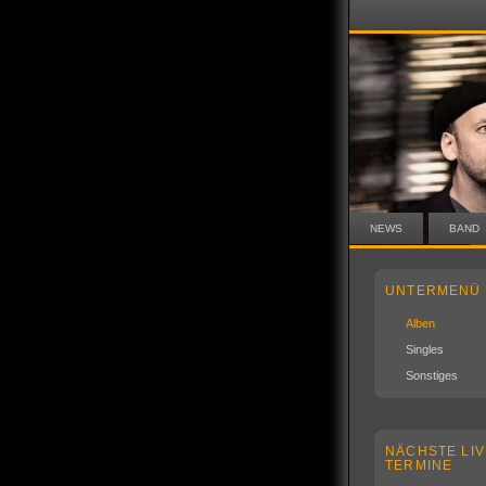
NEWS
BAND
UNTERMENÜ
Alben
Singles
Sonstiges
NÄCHSTE LIV
TERMINE