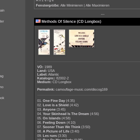
Fenstergröße:
Alle Minimieren
|
Alle Maximieren
ain
···
der
Methods Of Silence (CD Longbox)
VÖ:
1989
Land:
USA
Label:
Atlantic
ag
Katalognr.:
82002-2
Medium:
CD Longbox
no
Permalink:
camouflage-music.com/discog169
nok
01.
One Fine Day
(4:35)
02.
Love is a Shield
(4:42)
03.
Anyone
(3:45)
04.
Your Skinhead Is The Dream
(4:56)
05.
On Islands
(4:58)
06.
Feeling Down
(4:10)
07.
Sooner Than We Think
(3:50)
08.
A Picture of Life
(3:40)
09.
Les rues
(3:30)