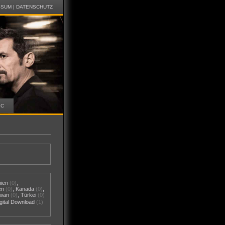
SSUM
|
DATENSCHUTZ
IC
nien
(0)
,
en
(0)
,
Kanada
(0)
,
iwan
(0)
,
Türkei
(0)
gital Download
(1)