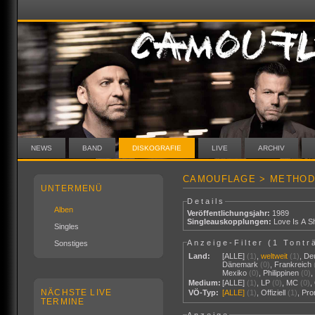
NEWS
BAND
DISKOGRAFIE
LIVE
ARCHIV
CAMOUFLAGE > METHOD
UNTERMENÜ
Details
Alben
Veröffentlichungsjahr:
1989
Singleauskopplungen:
Love Is A Sh
Singles
Anzeige-Filter (
1 Tontr
Sonstiges
Land:
[ALLE]
(1)
,
weltweit
(1)
,
De
Dänemark
(0)
,
Frankreich
Mexiko
(0)
,
Philippinen
(0)
Medium:
[ALLE]
(1)
,
LP
(0)
,
MC
(0)
,
NÄCHSTE LIVE
VÖ-Typ:
[ALLE]
(1)
,
Offiziell
(1)
,
Pr
TERMINE
Anzeige