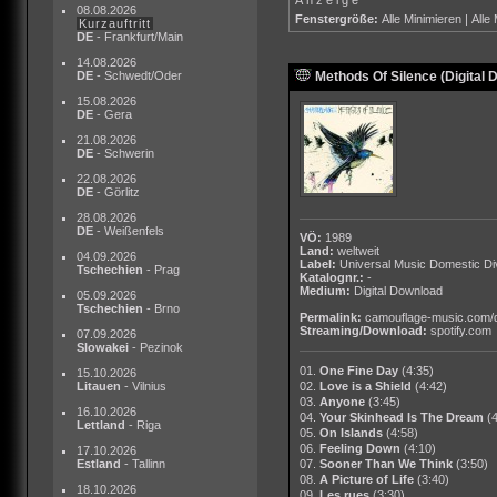
08.08.2026
Fenstergröße:
Alle Minimieren
|
Alle
Kurzauftritt
DE
- Frankfurt/Main
14.08.2026
DE
- Schwedt/Oder
Methods Of Silence (Digital 
15.08.2026
DE
- Gera
21.08.2026
DE
- Schwerin
22.08.2026
DE
- Görlitz
28.08.2026
DE
- Weißenfels
VÖ:
1989
Land:
weltweit
04.09.2026
Label:
Universal Music Domestic Di
Tschechien
- Prag
Katalognr.:
-
Medium:
Digital Download
05.09.2026
Tschechien
- Brno
Permalink:
camouflage-music.com/
Streaming/Download:
spotify.com
07.09.2026
Slowakei
- Pezinok
01.
One Fine Day
(4:35)
15.10.2026
Litauen
- Vilnius
02.
Love is a Shield
(4:42)
03.
Anyone
(3:45)
16.10.2026
04.
Your Skinhead Is The Dream
(
Lettland
- Riga
05.
On Islands
(4:58)
06.
Feeling Down
(4:10)
17.10.2026
Estland
- Tallinn
07.
Sooner Than We Think
(3:50)
08.
A Picture of Life
(3:40)
18.10.2026
09.
Les rues
(3:30)