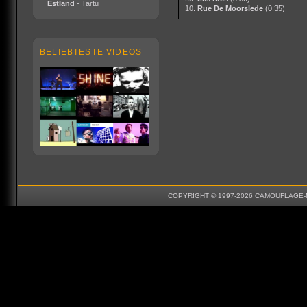
Estland
- Tartu
10.
Rue De Moorslede
(0:35)
BELIEBTESTE VIDEOS
COPYRIGHT © 1997-2026 CAMOUFLAGE-