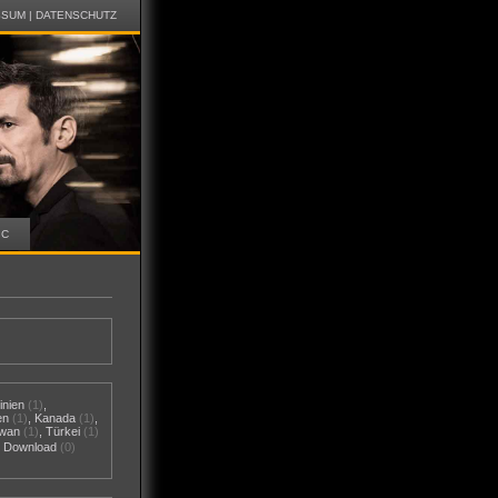
SSUM
|
DATENSCHUTZ
IC
inien
(1)
,
en
(1)
,
Kanada
(1)
,
iwan
(1)
,
Türkei
(1)
al Download
(0)