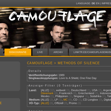
LANGUAGE:
DE
EN
|
IMPRE
DISKOGRAFIE
LIVE
ARCHIV
LINKTR.EE/CAMOUFLAGEMUS
CAMOUFLAGE > METHODS OF SILENCE
Details
Veröffentlichungsjahr:
1989
Singleauskopplungen:
Love Is A Shield
,
One Fine Day
Anzeige-Filter (
0 Tonträger
)
Land:
[ALLE]
(12)
,
weltweit
(0)
,
Deutschland
(1)
,
USA
(2)
,
Argent
Dänemark
(0)
,
Frankreich
(0)
,
Griechenland
(0)
,
Indonesi
Mexiko
(1)
,
Philippinen
(1)
,
Singapur
(1)
,
Südafrika
(1)
,
Ta
Medium:
[ALLE]
(2)
,
LP
(1)
,
MC
(0)
,
CD
(1)
,
CD Longbox
(0)
,
Digit
E
VÖ-Typ:
[ALLE]
(0)
,
Offiziell
(0)
,
Promo
(0)
Anzeige