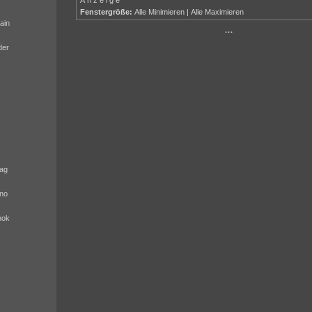
Fenstergröße:
Alle Minimieren
|
Alle Maximieren
ain
···
der
ag
no
nok