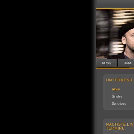
NEWS
BAND
UNTERMENÜ
Alben
Singles
Sonstiges
NÄCHSTE LIV
TERMINE