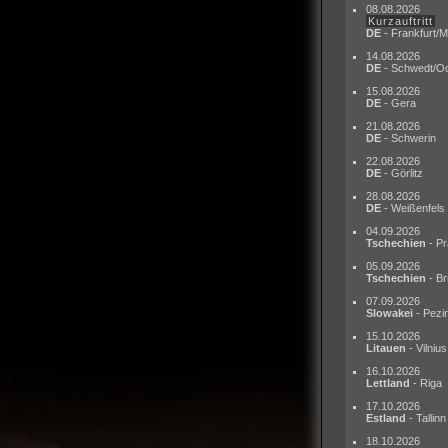
08.08.2026
Kurzauftritt
DE
- Frankfurt/M
14.08.2026
DE
- Schwedt/O
15.08.2026
DE
- Gera
21.08.2026
DE
- Schwerin
22.08.2026
DE
- Görlitz
28.08.2026
DE
- Weißenfels
04.09.2026
Tschechien
- Pr
05.09.2026
Tschechien
- Br
07.09.2026
Slowakei
- Pezi
15.10.2026
Litauen
- Vilnius
16.10.2026
Lettland
- Riga
17.10.2026
Estland
- Tallinn
18.10.2026