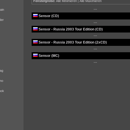
Fenstergröße:
Alle Minimieren
|
Alle Maximieren
···
ain
Sensor (CD)
der
···
Sensor - Russia 2003 Tour Edition (CD)
···
Sensor - Russia 2003 Tour Edition (2xCD)
···
Sensor (MC)
···
ag
no
nok