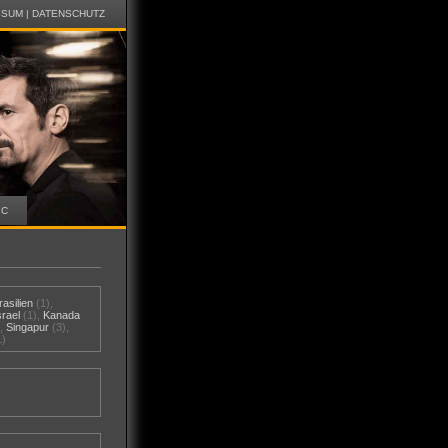
SSUM
|
DATENSCHUTZ
IC
rasilien
(1),
srael
(1),
Kanada
),
Singapur
(3),
1)