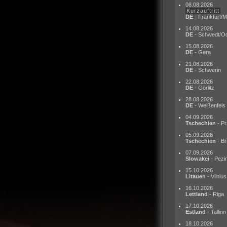
08.08.2026
Kurzauftritt
DE
- Frankfurt/M
14.08.2026
DE
- Schwedt/O
15.08.2026
DE
- Gera
21.08.2026
DE
- Schwerin
22.08.2026
DE
- Görlitz
28.08.2026
DE
- Weißenfels
04.09.2026
Tschechien
- Pr
05.09.2026
Tschechien
- Br
07.09.2026
Slowakei
- Pezi
15.10.2026
Litauen
- Vilnius
16.10.2026
Lettland
- Riga
17.10.2026
Estland
- Tallinn
18.10.2026