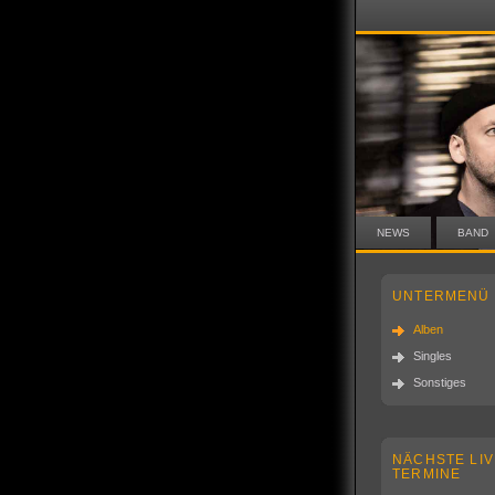
NEWS
BAND
UNTERMENÜ
Alben
Singles
Sonstiges
NÄCHSTE LIV
TERMINE