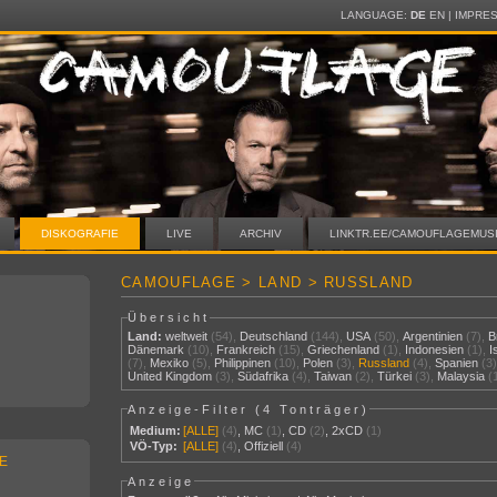
LANGUAGE:
DE
EN
|
IMPRE
DISKOGRAFIE
LIVE
ARCHIV
LINKTR.EE/CAMOUFLAGEMUS
CAMOUFLAGE > LAND > RUSSLAND
Übersicht
Land:
weltweit
(54),
Deutschland
(144),
USA
(50),
Argentinien
(7),
B
Dänemark
(10),
Frankreich
(15),
Griechenland
(1),
Indonesien
(1),
I
(7),
Mexiko
(5),
Philippinen
(10),
Polen
(3),
Russland
(4),
Spanien
(3
United Kingdom
(3),
Südafrika
(4),
Taiwan
(2),
Türkei
(3),
Malaysia
(
Anzeige-Filter (
4 Tonträger
)
Medium:
[ALLE]
(4)
,
MC
(1)
,
CD
(2)
,
2xCD
(1)
VÖ-Typ:
[ALLE]
(4)
,
Offiziell
(4)
E
Anzeige