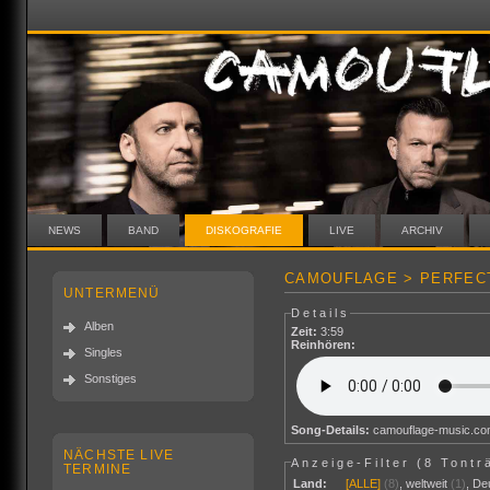
NEWS
BAND
DISKOGRAFIE
LIVE
ARCHIV
CAMOUFLAGE > PERFECT
UNTERMENÜ
Details
Alben
Zeit:
3:59
Reinhören:
Singles
Sonstiges
Song-Details:
camouflage-music.c
NÄCHSTE LIVE
Anzeige-Filter (
8 Tontr
TERMINE
Land:
[ALLE]
(8)
,
weltweit
(1)
,
De