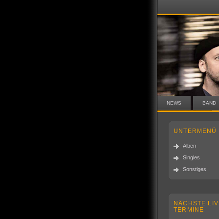
NEWS
BAND
UNTERMENÜ
Alben
Singles
Sonstiges
NÄCHSTE LIV
TERMINE