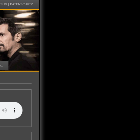
SSUM
|
DATENSCHUTZ
IC