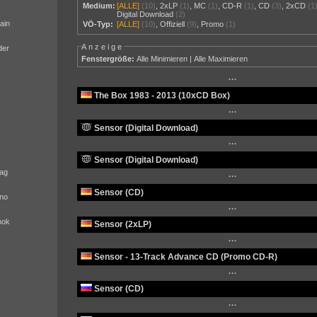
Medium:
[ALLE]
(10)
,
2xLP
(1)
,
MC
(1)
,
CD-R
(1)
,
CD
(3)
,
2xCD
(1
Digital Download
(2)
ain
VÖ-Typ:
[ALLE]
(10)
,
Offiziell
(9)
,
Promo
(1)
Anzeige
der
Fenstergröße:
Alle Minimieren
|
Alle Maximieren
···
The Box 1983 - 2013 (10xCD Box)
···
Sensor (Digital Download)
···
Sensor (Digital Download)
ag
···
Sensor (CD)
no
···
nok
Sensor (2xLP)
···
Sensor - 13-Track Advance CD (Promo CD-R)
···
Sensor (CD)
···