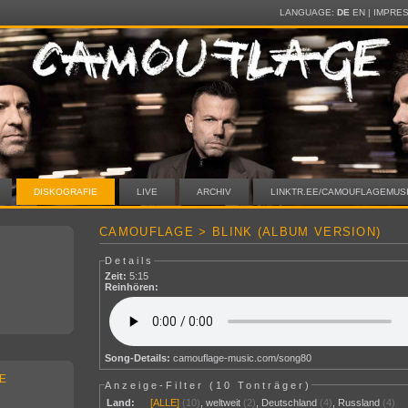
LANGUAGE:
DE
EN
|
IMPRE
DISKOGRAFIE
LIVE
ARCHIV
LINKTR.EE/CAMOUFLAGEMUS
CAMOUFLAGE > BLINK (ALBUM VERSION)
Details
Zeit:
5:15
Reinhören:
Song-Details:
camouflage-music.com/song80
E
Anzeige-Filter (
10 Tonträger
)
Land:
[ALLE]
(10)
,
weltweit
(2)
,
Deutschland
(4)
,
Russland
(4)