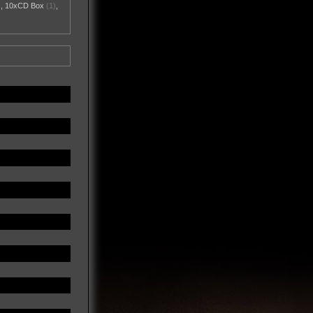
)
,
10xCD Box
(1)
,