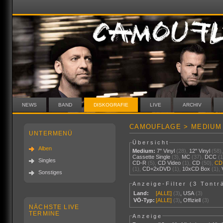
NEWS
BAND
DISKOGRAFIE
LIVE
ARCHIV
CAMOUFLAGE > MEDIUM
UNTERMENÜ
Übersicht
Alben
Medium:
7" Vinyl
(28),
12" Vinyl
(58)
Cassette Single
(3),
MC
(37),
DCC
(
Singles
CD-R
(5),
CD Video
(1),
CD
(50),
CD
(1),
CD+2xDVD
(1),
10xCD Box
(1),
Sonstiges
Anzeige-Filter (
3 Tontr
Land:
[ALLE]
(3)
,
USA
(3)
VÖ-Typ:
[ALLE]
(3)
,
Offiziell
(3)
NÄCHSTE LIVE
TERMINE
Anzeige