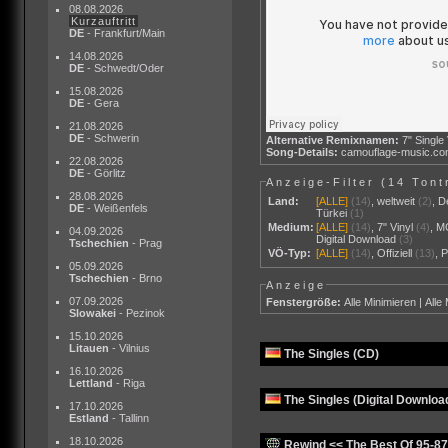
08.08.2026
Kurzauftritt
DE
- Frankfurt/Main
14.08.2026
DE
- Schwedt/Oder
15.08.2026
DE
- Gera
21.08.2026
DE
- Schwerin
Alternative Remixnamen:
7" Single
Song-Details:
camouflage-music.c
22.08.2026
DE
- Görlitz
Anzeige-Filter (
14 Tont
28.08.2026
Land:
[ALLE]
(14)
,
weltweit
(2)
,
D
DE
- Weißenfels
Türkei
(1)
Medium:
[ALLE]
(14)
,
7" Vinyl
(4)
,
M
04.09.2026
Digital Download
(3)
Tschechien
- Prag
VÖ-Typ:
[ALLE]
(14)
,
Offiziell
(13)
,
P
05.09.2026
Tschechien
- Brno
Anzeige
07.09.2026
Fenstergröße:
Alle Minimieren
|
Alle
Slowakei
- Pezinok
15.10.2026
Litauen
- Vilnius
The Singles (CD)
16.10.2026
Lettland
- Riga
The Singles (Digital Downloa
17.10.2026
Estland
- Tallinn
18.10.2026
Rewind << The Best Of 95-87 