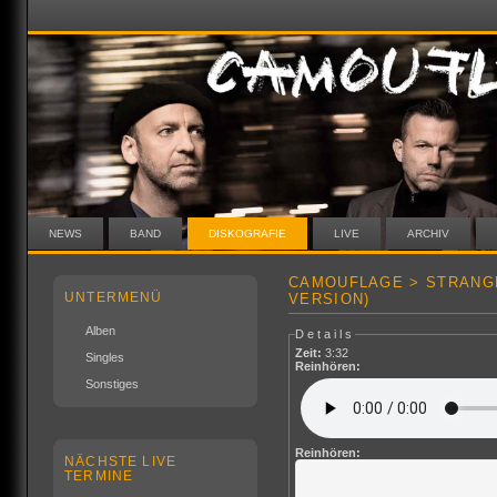
NEWS
BAND
DISKOGRAFIE
LIVE
ARCHIV
CAMOUFLAGE > STRANGE
UNTERMENÜ
VERSION)
Alben
Details
Zeit:
3:32
Singles
Reinhören:
Sonstiges
Reinhören:
NÄCHSTE LIVE
TERMINE