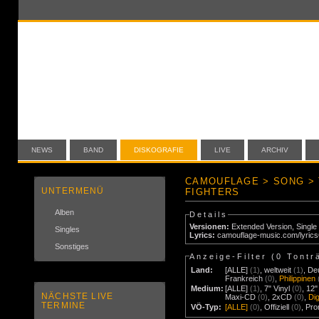
NEWS
BAND
DISKOGRAFIE
LIVE
ARCHIV
CAMOUFLAGE > SONG > 
UNTERMENÜ
FIGHTERS
Alben
Details
Versionen:
Extended Version
,
Single
Singles
Lyrics:
camouflage-music.com/lyric
Sonstiges
Anzeige-Filter (
0 Tontr
Land:
[ALLE]
(1)
,
weltweit
(1)
,
De
Frankreich
(0)
,
Philippinen
Medium:
[ALLE]
(1)
,
7" Vinyl
(0)
,
12"
NÄCHSTE LIVE
Maxi-CD
(0)
,
2xCD
(0)
,
Di
TERMINE
VÖ-Typ:
[ALLE]
(0)
,
Offiziell
(0)
,
Pr